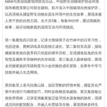
bilibili与美国国家地理联合出品，中国野生动物保护协会和英
国布赖恩里斯公司联合摄制。影片深入中国秘境自然保护区，
以高清镜头捕捉野生动物在原生环境中的生存故事，展现未被
人类干扰的自然王国。全片共5集，每集44分钟，通过细腻的
叙事，揭示动物家庭的温情互动与环境挑战。
第一集聚焦四川卧龙，记录大熊猫母子在竹林中的日常习性，
包括进食、爬树训练及幼崽独立成长。第二集转至高原，描绘
藏狐爸爸独自抚养四只幼崽的艰辛历程，呈现捕食鼠兔的生存
智慧及藏羚羊等物种的共存画面。第三集进入森林秘境，展现
金丝猴家族的等级制度与小金丝猴的成长冒险，在寒冬中学习
技能并融入生态网络。
第四集登上喜马拉雅山脉，追踪雪豹的狩猎本能，捕捉其在严
寒中的潜行与捕猎技巧，同时反映栖息地威胁。第五集探秘云
南热带雨林，记录亚洲象家族迁徙寻找水源食物的旅程，强调
成员间的默契配合，并融入长臂猿等生物，展现雨林多样生