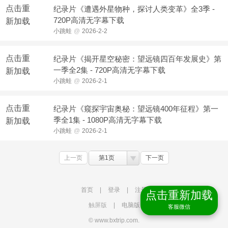
点击重
纪录片《遭遇外星物种，探讨人类变革》全3季 -
720P高清无字幕下载
新加载
小跳蛙
@
2026-2-2
点击重
纪录片《揭开星空秘密：望远镜四百年发展史》第
一季全2集 - 720P高清无字幕下载
新加载
小跳蛙
@
2026-2-1
点击重
纪录片《窥探宇宙奥秘：望远镜400年征程》第一
季全1集 - 1080P高清无字幕下载
新加载
小跳蛙
@
2026-2-1
上一页
第1页
下一页
首页
|
登录
|
注册
点击重新加载
触屏版
|
电脑版
客服微信
© www.bxtrip.com.