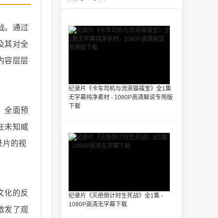
战。通过
及其对全
内容层层
纪录片《卡车司机与流浪猫福宝》全1集
无字幕纯净素材 - 1080P高清解说专用版
下载
、全面预
在未知威
录片的视
文化的反
纪录片《灭绝倒计时生死战》全1集 -
1080P高清无字幕下载
激发了观