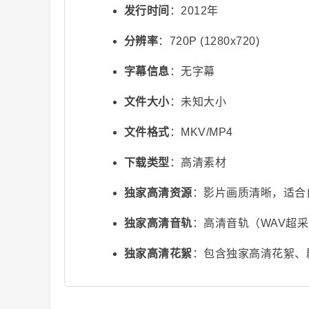
发行时间
：2012年
分辨率
：720P (1280x720)
字幕信息
：无字幕
文件大小
：未知大小
文件格式
：MKV/MP4
视
下载类型
：高清素材
独家高清资源
：影片画质清晰，适合
独家高清音轨
：高清音轨（WAV超
独家高清花絮
：包含独家高清花絮、
频