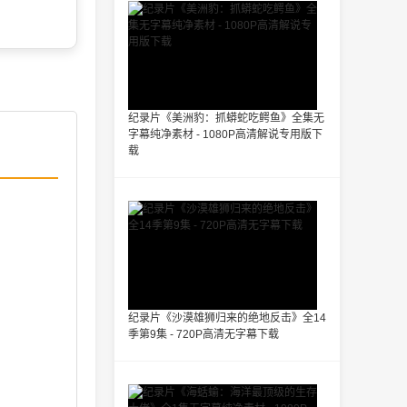
纪录片《美洲豹：抓蟒蛇吃鳄鱼》全集无
字幕纯净素材 - 1080P高清解说专用版下
载
纪录片《沙漠雄狮归来的绝地反击》全14
季第9集 - 720P高清无字幕下载