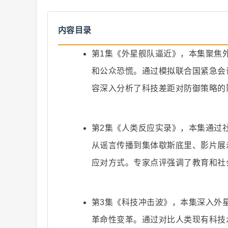
内容目录
第1集《外星舰队逼近》，本集聚焦
和公众恐慌。通过模拟联合国紧急会
爆
容深入分析了科技差距对防御策略的
第2集《人类反应实录》，本集通过
从谣言传播到集体歇斯底里、影片展
应对方式。专家点评强调了教育和社
款
第3集《科技冲击波》，本集深入外
革命性变革。通过对比人类现有科技