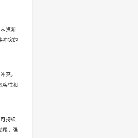
。从资源
事冲突的
与冲突。
包容性和
了可持续
结尾，强