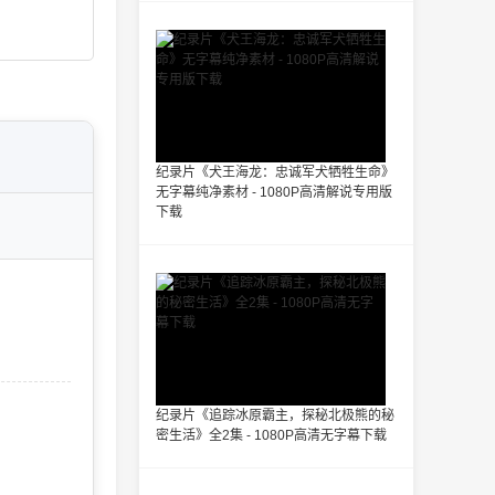
纪录片《犬王海龙：忠诚军犬牺牲生命》
无字幕纯净素材 - 1080P高清解说专用版
下载
纪录片《追踪冰原霸主，探秘北极熊的秘
密生活》全2集 - 1080P高清无字幕下载