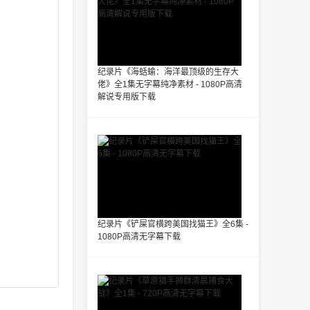
纪录片《海蛞蝓：海洋最顶级的生存大
佬》全1集无字幕纯净素材 - 1080P高清
解说专用版下载
纪录片《铲屎官横跨美国找猫王》全6集 -
1080P高清无字幕下载