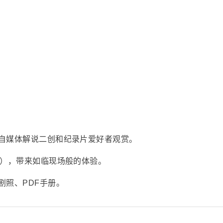
自媒体解说二创和纪录片爱好者观赏。
采），带来如临现场般的体验。
剧照、PDF手册。