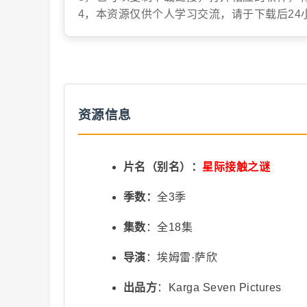
4，本资源仅供个人学习交流，请于下载后24
抖
资源信息
音
片名（别名）：
星际接触之谜
季数：
全3季
集数
：全18集
导演
：埃姆雷·萨欣
出品方
：Karga Seven Pictures
短