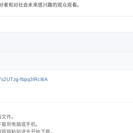
好者和对社会未来感兴趣的观众观看。
s2UTzg-fbpq3lRcI6A
看文件。
下载到电脑或手机。
将链接粘贴进去开始下载。