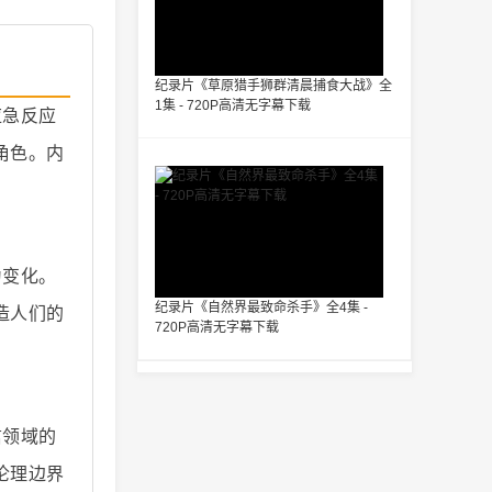
纪录片《草原猎手狮群清晨捕食大战》全
1集 - 720P高清无字幕下载
应急反应
角色。内
为变化。
纪录片《自然界最致命杀手》全4集 -
造人们的
720P高清无字幕下载
信领域的
伦理边界