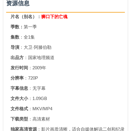
资源信息
片名（别名）：
狮口下的亡魂
季数：
第一季
集数
：全1集
导演
：大卫·阿滕伯勒
出品方
：国家地理频道
发行时间
：2009年
分辨率
：720P
字幕信息
：无字幕
文件大小
：1.09GB
文件格式
：MKV/MP4
下载类型
：高清素材
独家高清资源
：影片画质清晰，适合自媒体解说二创和纪录