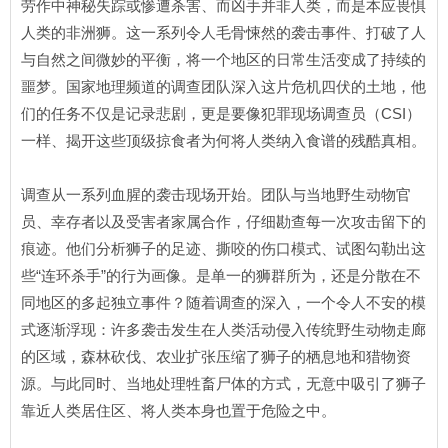
劳作中神秘失踪或惨遭杀害、而凶手并非人类，而是本应畏惧
人类的非洲狮。这一系列令人毛骨悚然的袭击事件、打破了人
与自然之间微妙的平衡，将一个地区的日常生活变成了持续的
噩梦。国家地理频道的调查团队深入这片危机四伏的土地，他
们的任务不仅是记录悲剧，更是要像犯罪现场调查员（CSI）
一样、揭开这些顶级掠食者为何将人类纳入食谱的残酷真相。
调查从一系列血腥的袭击现场开始。团队与当地野生动物官
员、幸存者以及受害者家属合作，仔细勘查每一次攻击留下的
痕迹。他们分析狮子的足迹、撕咬的伤口模式、试图勾勒出这
些“连环杀手”的行为画像。是单一的狮群所为，还是分散在不
同地区的多起独立事件？随着调查的深入，一个令人不安的模
式逐渐浮现：许多袭击发生在人类活动侵入传统野生动物走廊
的区域，森林砍伐、农业扩张压缩了狮子的栖息地和猎物资
源。与此同时、当地处理牲畜尸体的方式，无意中吸引了狮子
靠近人类居住区、将人类本身也置于危险之中。