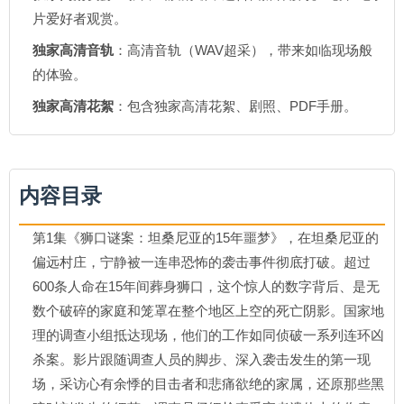
片爱好者观赏。
独家高清音轨
：高清音轨（WAV超采），带来如临现场般
的体验。
独家高清花絮
：包含独家高清花絮、剧照、PDF手册。
内容目录
第1集《狮口谜案：坦桑尼亚的15年噩梦》，在坦桑尼亚的
偏远村庄，宁静被一连串恐怖的袭击事件彻底打破。超过
600条人命在15年间葬身狮口，这个惊人的数字背后、是无
数个破碎的家庭和笼罩在整个地区上空的死亡阴影。国家地
理的调查小组抵达现场，他们的工作如同侦破一系列连环凶
杀案。影片跟随调查人员的脚步、深入袭击发生的第一现
场，采访心有余悸的目击者和悲痛欲绝的家属，还原那些黑