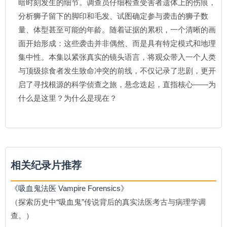
暗时刻发生的细节。调查员仔细检查受害者遗体上的伤痕，
分析狮子留下的脚印和毛发、试图确定参与袭击的狮子数
量、体型甚至可能的年龄。随着证据的累积，一个清晰的画
面开始形成：这些袭击并非偶然、而是具有特定模式和地理
集中性。本集以紧张真实的镜头语言，将观众带入一个人类
与顶级掠食者发生致命冲突的前线，不仅记录了悲剧，更开
启了寻找根源的科学侦查之旅，悬念迭起，直指核心——为
什么是这里？为什么是现在？
相关纪录片推荐
《吸血鬼法医 Vampire Forensics》
（探索历史中“吸血鬼”传说背后的真实法医考古与病理学调
查。）