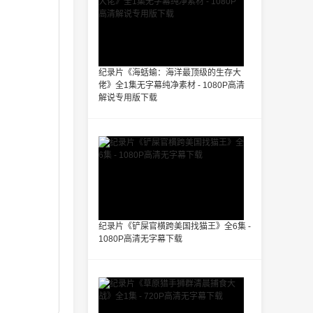
纪录片《海蛞蝓：海洋最顶级的生存大
佬》全1集无字幕纯净素材 - 1080P高清
解说专用版下载
纪录片《铲屎官横跨美国找猫王》全6集 -
1080P高清无字幕下载