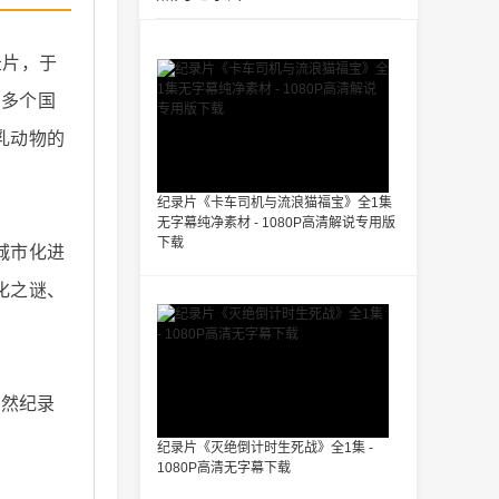
纪录片，于
0多个国
乳动物的
纪录片《卡车司机与流浪猫福宝》全1集
无字幕纯净素材 - 1080P高清解说专用版
下载
城市化进
化之谜、
自然纪录
纪录片《灭绝倒计时生死战》全1集 -
1080P高清无字幕下载