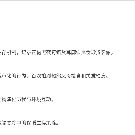
生存机制，记录花豹黑夜狩猎及耳廓狐觅食珍贵影像。
城市化的行为，首次拍到貂熊父母投食和关爱幼崽。
动物演化历程与环境互动。
极端寒冷中的保暖生存策略。