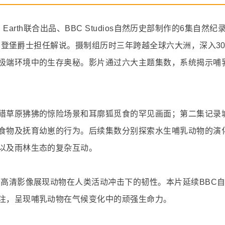
C Earth联合出品、BBC Studios自然历史部制作的6集自然
·爱登堡爵士担任解说。摄制组历时三年跨越全球六大洲，深入3
极端环境中的生存奥秘。影片通过六大主题集数，系统揭示哺
猎草原狒狒的惊险场景和耳廓狐觅食的罕见画面；第二集记录
食物及抚育幼崽的行为。后续集数分别探索水生哺乳动物的演
以及雨林生态的复杂互动。
合高清影像展现动物在人类活动冲击下的韧性。本片延续BBC
注，呈现哺乳动物在气候变化中的顽强生命力。