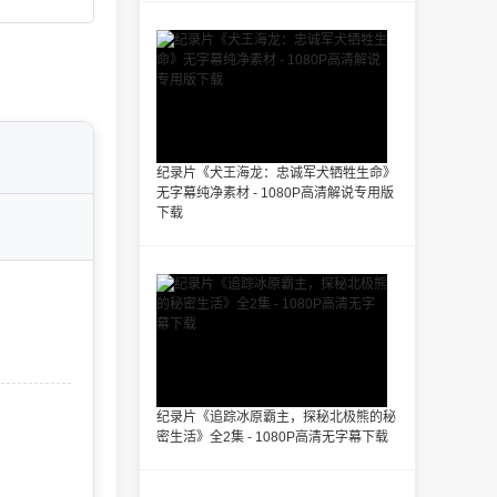
纪录片《犬王海龙：忠诚军犬牺牲生命》
无字幕纯净素材 - 1080P高清解说专用版
下载
纪录片《追踪冰原霸主，探秘北极熊的秘
密生活》全2集 - 1080P高清无字幕下载