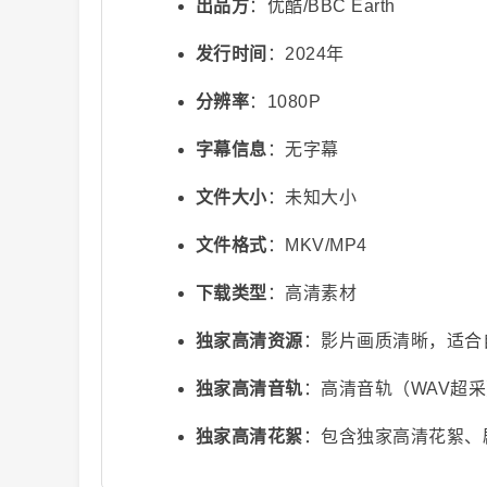
出品方
：优酷/BBC Earth
发行时间
：2024年
分辨率
：1080P
字幕信息
：无字幕
文件大小
：未知大小
视
文件格式
：MKV/MP4
下载类型
：高清素材
独家高清资源
：影片画质清晰，适合
独家高清音轨
：高清音轨（WAV超
频
独家高清花絮
：包含独家高清花絮、