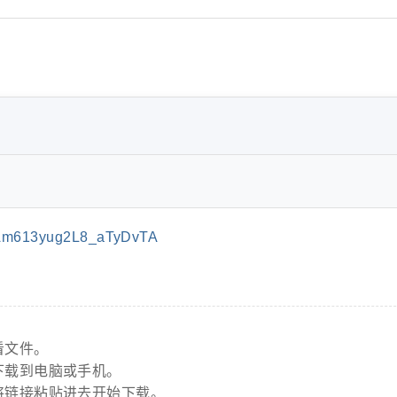
Am613yug2L8_aTyDvTA
看文件。
下载到电脑或手机。
将链接粘贴进去开始下载。