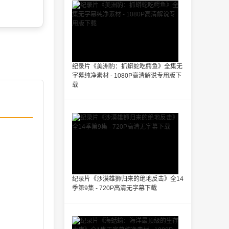
纪录片《美洲豹：抓蟒蛇吃鳄鱼》全集无
字幕纯净素材 - 1080P高清解说专用版下
载
纪录片《沙漠雄狮归来的绝地反击》全14
季第9集 - 720P高清无字幕下载