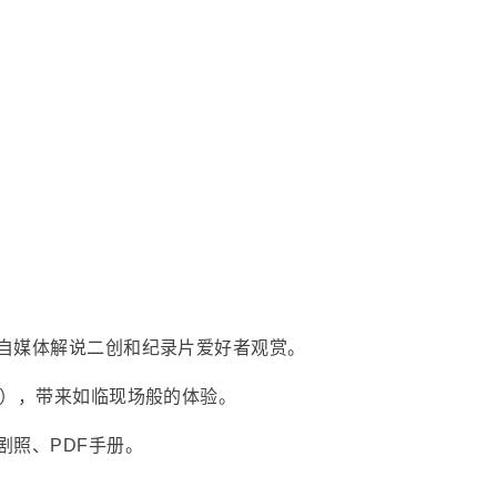
自媒体解说二创和纪录片爱好者观赏。
采），带来如临现场般的体验。
剧照、PDF手册。