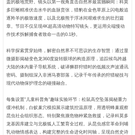
盖的极地荒野。镜头以第一视角直击自然界最震撼瞬间：科莫
多巨蜥精准伏击水牛的血脉贲张，猎豹在金色草原上闪电般追
逐羚羊的极致速度，以及北极熊于浮冰间艰难求生的壮烈篇
章。节目不仅呈现4K超高清动物特写镜头，更运用尖端慢动
作技术拆解捕食者致命一击的0.1秒。
科学探索贯穿始终，解密自然界不可思议的生存智慧：通过显
微摄影揭秘变色龙360度旋转眼球的构造原理，追踪候鸟跨越
大陆的体内量子导航系统，破译狮群狩猎时的低频次声波通讯
密码。摄制组深入非洲马赛部落，记录千年传承的狩猎秘技与
现代动物保护理念的碰撞融合。
每集设置"儿童科普角"趣味实验环节：松鼠高空坠落揭秘重力
缓冲机制，白蚁巢穴模拟展示建筑控温原理，用透明蜂巢观察
昆虫社会组织形态。特别聚焦濒危物种紧急救援，记录科莫多
龙基因库建立与北极狐人工繁育全过程。从昆虫感官革命到哺
乳动物情感表达，构建完整的生命进化时间轴，呈现自然史诗