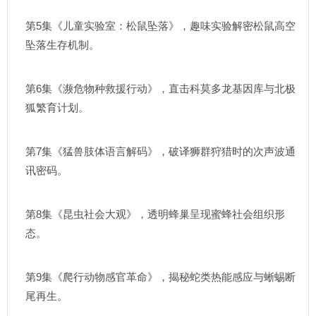
第5集《儿童实验室：松鼠坠落》，趣味实验解密松鼠高空
坠落生存机制。
第6集《濒危物种救援行动》，直击科莫多龙基因库与北极
狐繁育计划。
第7集《猛兽肢体语言解码》，破译狮群狩猎时的次声波通
讯密码。
第8集《昆虫社会大观》，透明蜂巢呈现蜜蜂社会组织形
态。
第9集《爬行动物感官革命》，揭秘蛇类热能感应与蜥蜴断
尾再生。