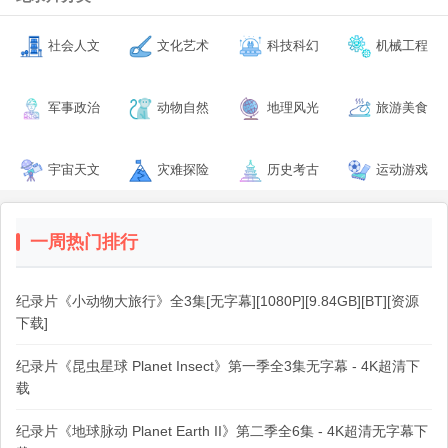
社会人文
文化艺术
科技科幻
机械工程
军事政治
动物自然
地理风光
旅游美食
宇宙天文
灾难探险
历史考古
运动游戏
一周热门排行
纪录片《小动物大旅行》全3集[无字幕][1080P][9.84GB][BT][资源
下载]
纪录片《昆虫星球 Planet Insect》第一季全3集无字幕 - 4K超清下
载
纪录片《地球脉动 Planet Earth II》第二季全6集 - 4K超清无字幕下