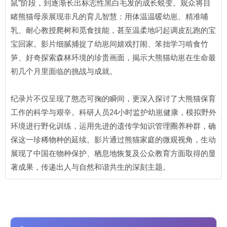
鼠”阶段，到逐渐长出标志性黑白毛发的成长蜕变。观众将目
睹熊猫母亲展现非凡的育儿智慧：用体温温暖幼崽、精准哺
乳、耐心教授爬树和觅食技能，甚至温柔地叼起调皮乱跑的宝
宝回家。影片细腻捕捉了幼崽间嬉戏打闹、笨拙学习啃食竹
笋、好奇探索森林环境的珍贵画面，揭示大熊猫幼崽在生命最
初几个月里面临的挑战与成就。
纪录片不仅呈现了憨态可掬的瞬间，更深入探讨了大熊猫保育
工作的科学与艰辛。科研人员24小时监护幼崽健康，模拟野外
环境进行野化训练，运用先进的遗传学知识管理圈养种群，确
保这一珍稀物种的延续。影片通过熊猫家庭的微观视角，生动
展现了中国在物种保护、栖息地恢复及公众教育方面取得的显
著成果，传递出人与自然和谐共生的深刻主题。