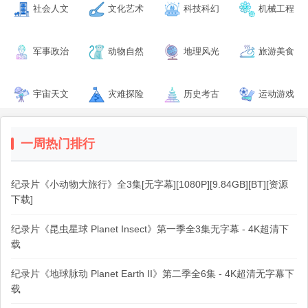
社会人文
文化艺术
科技科幻
机械工程
军事政治
动物自然
地理风光
旅游美食
宇宙天文
灾难探险
历史考古
运动游戏
一周热门排行
纪录片《小动物大旅行》全3集[无字幕][1080P][9.84GB][BT][资源
下载]
纪录片《昆虫星球 Planet Insect》第一季全3集无字幕 - 4K超清下
载
纪录片《地球脉动 Planet Earth II》第二季全6集 - 4K超清无字幕下
载