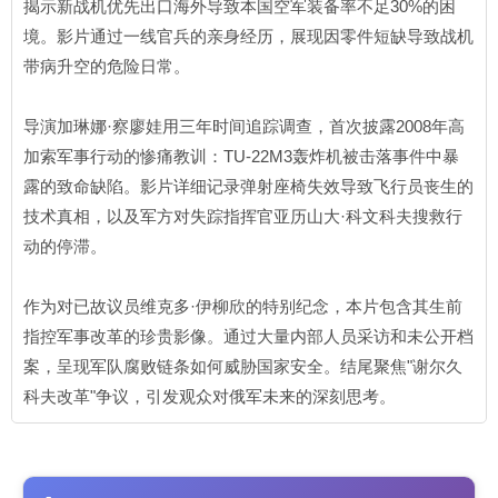
揭示新战机优先出口海外导致本国空军装备率不足30%的困
境。影片通过一线官兵的亲身经历，展现因零件短缺导致战机
带病升空的危险日常。
导演加琳娜·察廖娃用三年时间追踪调查，首次披露2008年高
加索军事行动的惨痛教训：TU-22M3轰炸机被击落事件中暴
露的致命缺陷。影片详细记录弹射座椅失效导致飞行员丧生的
技术真相，以及军方对失踪指挥官亚历山大·科文科夫搜救行
动的停滞。
作为对已故议员维克多·伊柳欣的特别纪念，本片包含其生前
指控军事改革的珍贵影像。通过大量内部人员采访和未公开档
案，呈现军队腐败链条如何威胁国家安全。结尾聚焦"谢尔久
科夫改革"争议，引发观众对俄军未来的深刻思考。