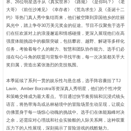
界。26位明星选手从《真实世界》《路规》《是你吗？》《老
大哥》《前任沙滩见》《幸存者》《荒岛求生》及《圣诞十二
约》等热门真人秀中集结而来，他们被空降到异国他乡的壮丽
风光中，踏上争夺30万美元奖金的征途。节目不仅聚焦于选手
们在狂欢派对上的浪漫邂逅和情感碰撞，更深入展现他们在高
强度体能挑战中的极限突破，包括攀岩、越野、解谜等多样化
任务，考验着每个人的耐力、智慧和团队协作能力。选手们必
须在勾心斗角的联盟与背叛中寻找平衡，每一次决策都关乎大
奖归属，营造出紧张激烈的竞技氛围。
本季延续了系列一贯的娱乐性与悬念感，选手阵容囊括了TJ
Lavin、Amber Borzotra等资深真人秀明星，他们的个性冲突
和策略交锋成为最大看点。节目通过快节奏剪辑和沉浸式镜头
语言，将热带海岛或丛林秘境中的冒险场景生动呈现，让观众
仿佛置身于每一场惊心动魄的挑战中。选手们在体能巅峰对决
之余，还需应对心理战和社会实验般的人际关系网，这种双重
压力下的人性展现，深刻揭示了冒险游戏的残酷魅力。