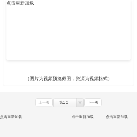
点击重新加载
（图片为视频预览截图，资源为视频格式）
上一页
第1页
下一页
点击重新加载
点击重新加载
点击重新加载