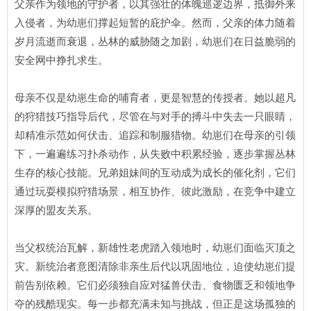
父亲作为领地的守护者，以其强壮的体魄巡逻边界，抵御外来
入侵者，为幼崽们撑起短暂的庇护伞。然而，父亲的体力随着
岁月流逝而衰退，丛林的威胁随之加剧，幼崽们在日益脆弱的
安全网中挣扎求生。
母亲不仅是幼崽生命的哺育者，更是智慧的传授者。她以超凡
的狩猎技巧指导后代，尽管在与对手的搏斗中失去一只眼睛，
却精准示范如何伏击、追踪和制服猎物。幼崽们在母亲的引领
下，一遍遍练习扑杀动作，从失败中积累经验，逐步掌握丛林
生存的核心技能。兄弟姐妹间的互动成为成长的催化剂，它们
通过玩耍模拟狩猎场景，相互协作、彼此激励，在竞争中建立
深厚的盟友关系。
当父权统治瓦解，新雄性老虎踏入领地时，幼崽们面临灭顶之
灾。新统治者意图清除非亲生后代以巩固地位，迫使幼崽们提
前告别依赖。它们必须独自应对猛兽伏击、食物匮乏和领地争
夺的残酷现实。每一步都充满未知与挑战，但正是这场孤独的