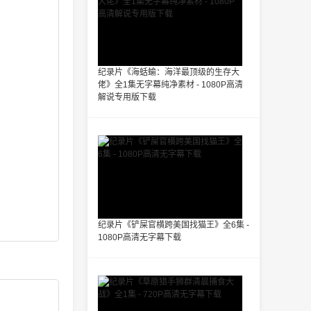
纪录片《海蛞蝓：海洋最顶级的生存大
佬》全1集无字幕纯净素材 - 1080P高清
解说专用版下载
纪录片《铲屎官横跨美国找猫王》全6集 -
1080P高清无字幕下载