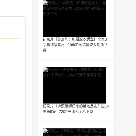
纪录片《美洲豹：抓蟒蛇吃鳄鱼》全集无
字幕纯净素材 - 1080P高清解说专用版下
载
纪录片《沙漠雄狮归来的绝地反击》全14
季第9集 - 720P高清无字幕下载