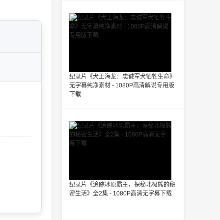
纪录片《犬王海龙：忠诚军犬牺牲生命》
无字幕纯净素材 - 1080P高清解说专用版
下载
纪录片《追踪冰原霸主，探秘北极熊的秘
密生活》全2集 - 1080P高清无字幕下载