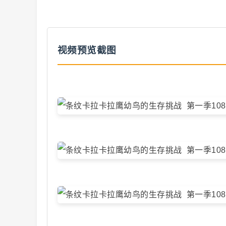
解
视频预览截图
说