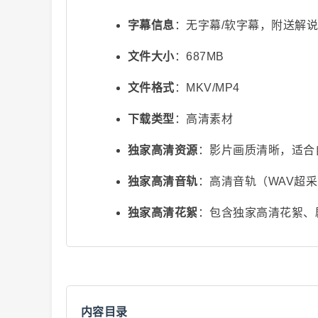
字幕信息
：无字幕/软字幕，附送解
文件大小
：687MB
文件格式
：MKV/MP4
下载类型
：高清素材
视
独家高清资源
：影片画质清晰，适合
独家高清音轨
：高清音轨（WAV超
独家高清花絮
：包含独家高清花絮、
频
内容目录