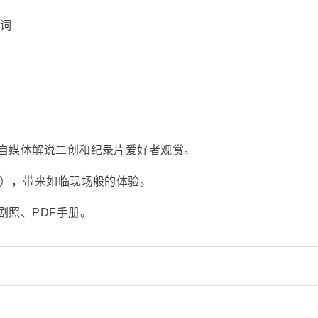
说词
自媒体解说二创和纪录片爱好者观赏。
采），带来如临现场般的体验。
剧照、PDF手册。