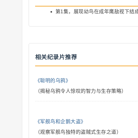
第1集，展现幼鸟在成年鹰敌视下结
爆
相关纪录片推荐
《聪明的乌鸦》
（揭秘乌鸦令人惊叹的智力与生存策略）
款
《军舰鸟和企鹅大盗》
（观察军舰鸟独特的盗贼式生存之道）