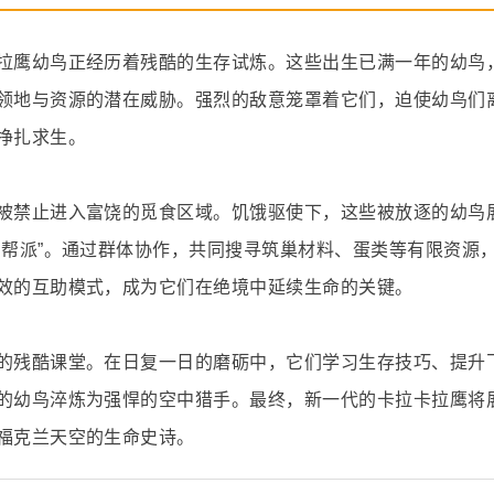
拉鹰幼鸟正经历着残酷的生存试炼。这些出生已满一年的幼鸟
领地与资源的潜在威胁。强烈的敌意笼罩着它们，迫使幼鸟们
挣扎求生。
被禁止进入富饶的觅食区域。饥饿驱使下，这些被放逐的幼鸟
鸟帮派”。通过群体协作，共同搜寻筑巢材料、蛋类等有限资源
效的互助模式，成为它们在绝境中延续生命的关键。
的残酷课堂。在日复一日的磨砺中，它们学习生存技巧、提升
的幼鸟淬炼为强悍的空中猎手。最终，新一代的卡拉卡拉鹰将
福克兰天空的生命史诗。