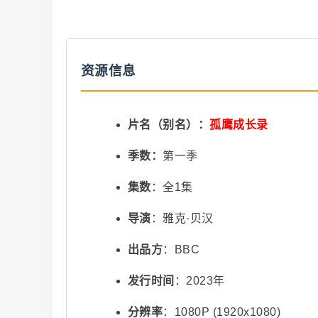
抖
资源信息
片名（别名）：
孤鹰成长录
季数：
第一季
音
集数
：全1集
导演
：雅克·贝汉
出品方
：BBC
发行时间
：2023年
分辨率
：1080P (1920x1080)
短