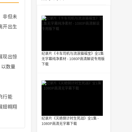
，非但未
离开出生
纪录片《卡车司机与流浪猫福宝》全1集
展现出惊
无字幕纯净素材 - 1080P高清解说专用版
下载
，以数量
飞行能
展翅翱翔
纪录片《灭绝倒计时生死战》全1集 -
1080P高清无字幕下载