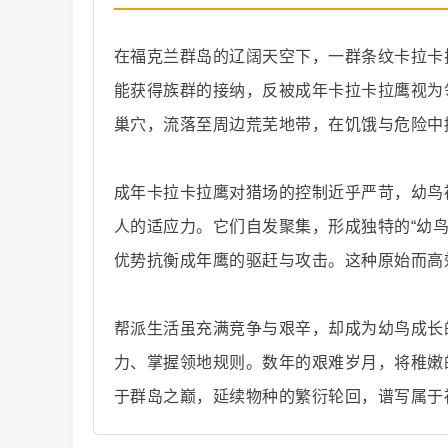
在福克兰群岛的辽阔天空下，一群条纹卡拉卡
能获得族群的接纳，反被成年卡拉卡拉鹰视为
巢穴，流落至周边荒芜地带，在饥饿与危险中
纪
成年卡拉卡拉鹰对猎场的控制近乎严苛，幼鸟
人的适应力。它们自发聚集，形成独特的“幼
优势抗衡成年鹰的驱赶与攻击。这种原始而高
帮派生活虽充满竞争与艰辛，却成为幼鸟成长
录
力、掌握领地规则。数年的艰难岁月，将稚嫩
于群岛之巅，延续物种的繁衍轮回，谱写属于