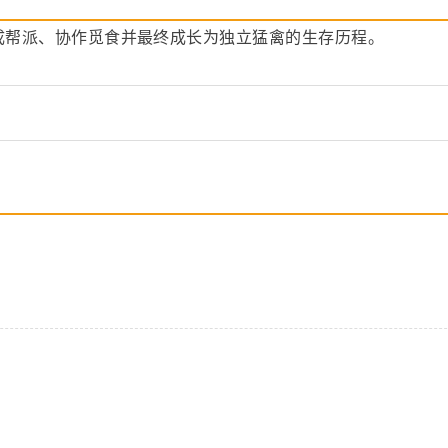
成帮派、协作觅食并最终成长为独立猛禽的生存历程。