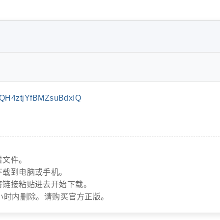
QH4ztjYfBMZsuBdxIQ
看文件。
下载到电脑或手机。
将链接粘贴进去开始下载。
小时内删除。请购买官方正版。