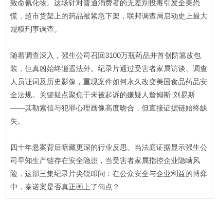
致命氰化物。这场针对普通消费者的无差别投毒引发全美恐
慌，超市货架上的药品被紧急下架，联邦调查局启动史上最大
规模刑事调查。
随着调查深入，强生公司召回3100万瓶药品并首创防篡改包
装，但真凶始终逍遥法外。纪录片通过受害者家属访谈、调查
人员证词及历史影像，重现案件如何永久改变美国食品药品安
全法规。关键疑点聚焦于未被起诉的嫌疑人詹姆斯·刘易斯
——其勒索信与犯罪心理画像高度吻合，但直接证据链始终缺
失。
四十年悬案背后暗藏更深的行业反思。当法庭证据显示强生公
司早知生产链存在安全隐患，当受害者家属指控企业隐瞒风
险，这部三集纪录片尖锐叩问：在公众安全与企业利益的博弈
中，泰诺案是否真正画上了句点？