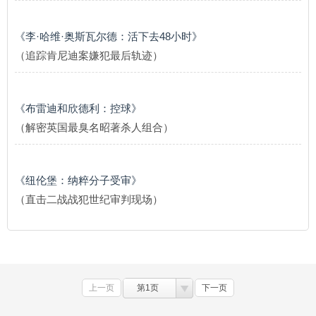
《李·哈维·奥斯瓦尔德：活下去48小时》
（追踪肯尼迪案嫌犯最后轨迹）
《布雷迪和欣德利：控球》
（解密英国最臭名昭著杀人组合）
《纽伦堡：纳粹分子受审》
（直击二战战犯世纪审判现场）
上一页
第1页
下一页