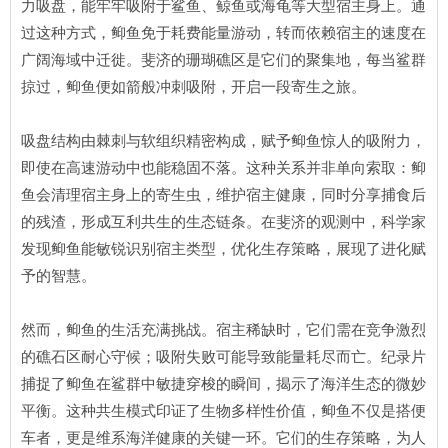
力吸盘，能牢牢吸附于鲨鱼、鲸鱼或海龟等大型宿主身上。通
过这种方式，䲟鱼免于耗费能量游动，转而依赖宿主的速度在
广阔海域中迁徙。斐济的珊瑚礁区是它们的聚集地，每当鲨群
掠过，䲟鱼便如箭般冲刺吸附，开启一段寄生之旅。
吸盘结构由棘刺与软组织精密构成，赋予䲟鱼惊人的吸附力，
即使在高速游动中也能稳固不落。这种关系并非单向索取：䲟
鱼会清理宿主身上的寄生虫，维护宿主健康，同时分享捕食后
的残渣，形成互利共生的生态链条。在斐济的观测中，科学家
发现䲟鱼能敏锐识别宿主类型，优化生存策略，展现了进化赋
予的智慧。
然而，䲟鱼的生活充满挑战。宿主稀缺时，它们需在竞争激烈
的礁石区耐心守候；吸附失败可能导致能量耗尽而亡。纪录片
捕捉了䲟鱼在鲨群中敏捷穿梭的瞬间，揭示了海洋生态的微妙
平衡。这种共生模式印证了生物多样性价值，䲟鱼不仅是搭便
车者，更是维系海洋健康的关键一环。它们的生存策略，为人