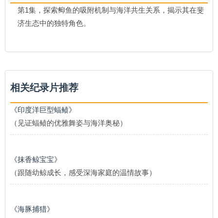
第1集，探索䲟鱼的吸附机制与海洋共生关系，揭示其在斐
济生态中的独特角色。
相关纪录片推荐
《印度洋巨型蝠鲼》
（见证蝠鲼的优雅舞姿与海洋奥秘）
《抹香鲸宝宝》
（跟随幼鲸成长，感受深海家庭的温情故事）
《海豚捕猎》