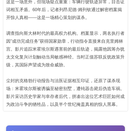
这是一场意外，但现场疑点重重：车辆行驶轨迹异常，目击证
词相互矛盾。60年后，记者列昂尼德·姆列钦通过解密档案揭
开惊人真相——这是一场精心策划的谋杀。
调查指向斯大林时代的最高权力机构。档案显示，两名执行者
因"成功完成任务"获得国家勋章，行动指令直接来自克里姆林
宫。影片追踪米霍埃尔斯遇害前的最后轨迹，揭露他因筹办犹
太文化复兴计划触动当局敏感神经。当时正值苏联反犹政策升
级，其国际声望成为致命威胁。
尘封的克格勃行动报告与法医证据相互印证，还原了谋杀现
场：米霍埃尔斯被诱骗至秘密别墅，遭钝器击毙后伪造车祸。
影片采访历史学家与幸存者后代，拼凑出这位艺术巨匠如何成
为政治斗争的牺牲品，以及半个世纪掩盖真相的惊人黑幕。