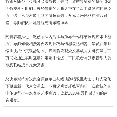
斯背对舞台，仅凭嗓音决断选手去留。旋转导师椅的瞬间引爆
无数戏剧性时刻，未经修饰的天籁之声在黑暗中迸发纯粹感染
力。选手从乡村歌手到灵魂乐新秀，多元音乐风格在擂台碰
撞，导师战队组建过程充满策略博弈。
随着赛程推进，激烈的队内淘汰与跨界合作环节展现艺术重塑
力。导师倾囊相授舞台表现技巧与情感表达精髓，学员在限时
编曲挑战中突破舒适区。直播阶段观众投票成为关键变量，百
万民众通过实时互动决定选手命运，平民歌者与顶级音乐人的
梦想联结成季最大亮点。
总决赛巅峰对决集合原创单曲与经典翻唱双重考验，灯光聚焦
下诞生新一代声音霸主。节目深耕音乐教育内核，在竞技外壳
中传递坚持与蜕变的艺术真谛，成就2020年最具感染力的声
音盛宴。