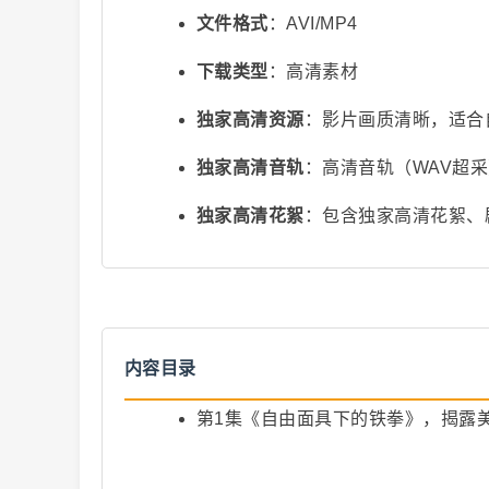
文件格式
：AVI/MP4
下载类型
：高清素材
独家高清资源
：影片画质清晰，适合
独家高清音轨
：高清音轨（WAV超
视
独家高清花絮
：包含独家高清花絮、
内容目录
第1集《自由面具下的铁拳》，揭露
频