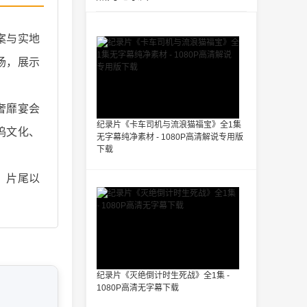
案与实地
场，展示
奢靡宴会
纪录片《卡车司机与流浪猫福宝》全1集
坞文化、
无字幕纯净素材 - 1080P高清解说专用版
下载
。片尾以
纪录片《灭绝倒计时生死战》全1集 -
1080P高清无字幕下载