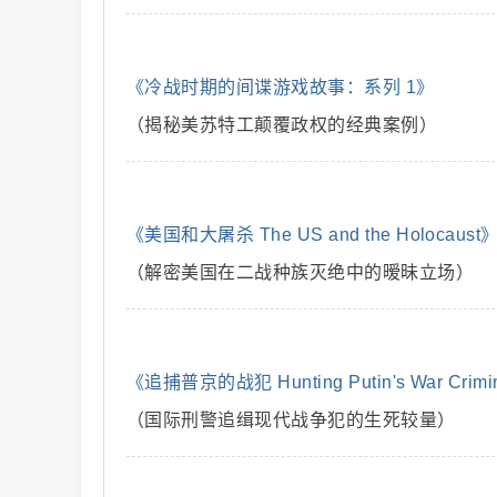
《冷战时期的间谍游戏故事：系列 1》
二
（揭秘美苏特工颠覆政权的经典案例）
《美国和大屠杀 The US and the Holocaust
（解密美国在二战种族灭绝中的暧昧立场）
创
《追捕普京的战犯 Hunting Putin's War Crimi
（国际刑警追缉现代战争犯的生死较量）