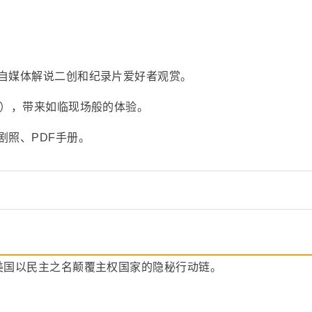
自媒体解说二创和纪录片爱好者观赏。
采），带来如临现场般的体验。
剧照、PDF手册。
美国以民主之名颠覆主权国家的隐秘行动链。