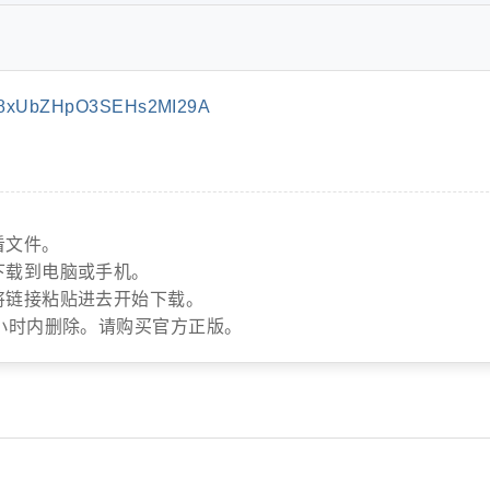
K8xUbZHpO3SEHs2MI29A
看文件。
下载到电脑或手机。
将链接粘贴进去开始下载。
小时内删除。请购买官方正版。