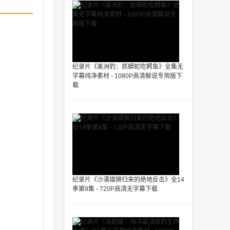
纪录片《美洲豹：抓蟒蛇吃鳄鱼》全集无
字幕纯净素材 - 1080P高清解说专用版下
载
纪录片《沙漠雄狮归来的绝地反击》全14
季第9集 - 720P高清无字幕下载