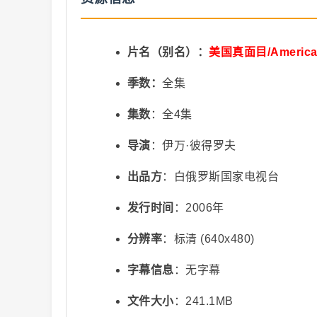
抖
片名（别名）：
美国真面目/America
季数：
全集
集数
：全4集
导演
：伊万·彼得罗夫
音
出品方
：白俄罗斯国家电视台
发行时间
：2006年
分辨率
：标清 (640x480)
字幕信息
：无字幕
文件大小
：241.1MB
短