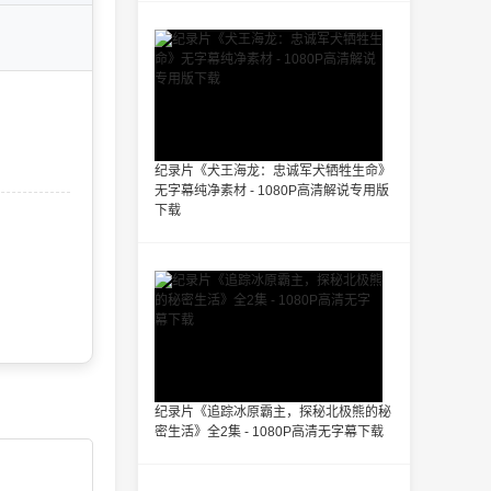
纪录片《犬王海龙：忠诚军犬牺牲生命》
无字幕纯净素材 - 1080P高清解说专用版
下载
纪录片《追踪冰原霸主，探秘北极熊的秘
密生活》全2集 - 1080P高清无字幕下载