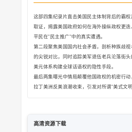
这部四集纪录片直击美国民主体制背后的霸权
取证，揭露美国政府如何在海外操纵政权更迭
平民在"民主推广"中的真实遭遇。
纪
第二段聚焦美国国内社会矛盾，剖析种族歧视
的尖锐对比，同时追踪美军退伍老兵沦落街头
美元体系构建全球话语权的隐性手段。
最后两集曝光中情局颠覆他国政权的机密行动
拉丁美洲反美浪潮收束，引发对所谓"美式文明
录
高清资源下载