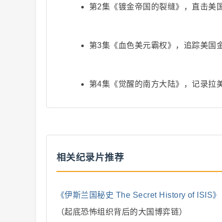
第2集《镀金帝国的裂缝》，直击美
第3集《血色美元霸权》，追踪美国
爆
第4集《觉醒的南方大陆》，记录拉
相关纪录片推荐
款
《伊斯兰国秘史 The Secret History of ISIS》
（起底恐怖组织背后的大国博弈链）