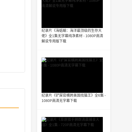
纪录片《海蛞蝓：海洋最顶级的生存大
佬》全1集无字幕纯净素材 - 1080P高清
解说专用版下载
纪录片《铲屎官横跨美国找猫王》全6集 -
1080P高清无字幕下载