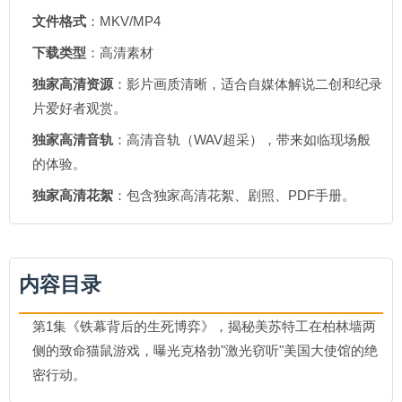
文件格式
：MKV/MP4
下载类型
：高清素材
独家高清资源
：影片画质清晰，适合自媒体解说二创和纪录
片爱好者观赏。
独家高清音轨
：高清音轨（WAV超采），带来如临现场般
的体验。
独家高清花絮
：包含独家高清花絮、剧照、PDF手册。
内容目录
第1集《铁幕背后的生死博弈》，揭秘美苏特工在柏林墙两
侧的致命猫鼠游戏，曝光克格勃"激光窃听"美国大使馆的绝
密行动。