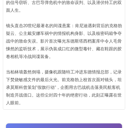
的信号窃听、古巴导弹危机中的致命误判、以及潜伏特工的双
面人生。
镜头直击20世纪最著名的间谍悬案：肯尼迪遇刺背后的克格勃
疑云、公主戴安娜车祸中的情报机构身影、以及核密码箱争夺
战中的致命失误。影片首次曝光东德斯塔西档案库中令人毛骨
悚然的监听技术，展示伪装成口红的微型毒针、藏在鞋跟的胶
卷相机等冷战间谍装备。
当柏林墙轰然倒塌，摄像机跟随特工冲进东德情报总部，记录
下焚烧敏感文件的最后火光。前克格勃上校首次面对镜头，坦
承莫斯科曾策划"假旗行动"，企图用古巴战机击落美民航客机
制造开战借口。这些尘封四十年的绝密行动，此刻正曝露在世
人眼前。