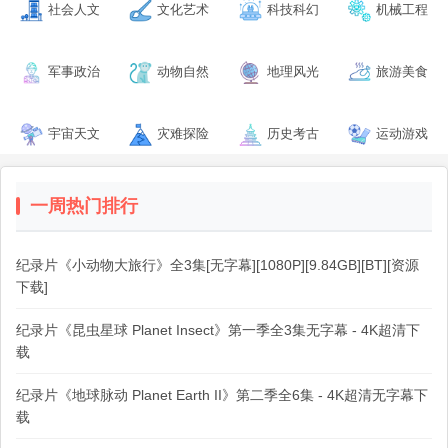
社会人文
文化艺术
科技科幻
机械工程
军事政治
动物自然
地理风光
旅游美食
宇宙天文
灾难探险
历史考古
运动游戏
一周热门排行
纪录片《小动物大旅行》全3集[无字幕][1080P][9.84GB][BT][资源
下载]
纪录片《昆虫星球 Planet Insect》第一季全3集无字幕 - 4K超清下
载
纪录片《地球脉动 Planet Earth II》第二季全6集 - 4K超清无字幕下
载