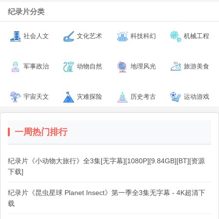
纪录片分类
社会人文
文化艺术
科技科幻
机械工程
军事政治
动物自然
地理风光
旅游美食
宇宙天文
灾难探险
历史考古
运动游戏
一周热门排行
纪录片《小动物大旅行》全3集[无字幕][1080P][9.84GB][BT][资源
下载]
纪录片《昆虫星球 Planet Insect》第一季全3集无字幕 - 4K超清下
载