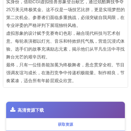
实身份，借助CGI虚拟怪兽形象登台献艺，通过炫酷舞技争夺
25万美元终极奖金。这不仅是一场技艺比拼，更是实现梦想的
第二次机会。参赛者们面临多重挑战，必须突破自我局限，在
专业评委的严格评判下展现独特风格。
虚拟形象的设计赋予竞赛奇幻色彩，融合现代科技与艺术创
意。每轮表演都以灯光、音乐和特效烘托气氛，营造沉浸式体
验。选手们的故事充满励志元素，揭示他们从平凡生活中寻找
舞台光芒的艰辛历程。
最终，只有一位怪兽能加冕为终极舞者，悬念贯穿全程。节目
强调友谊与成长，在激烈竞争中传递积极能量。制作精良，节
奏紧凑，适合所有年龄层观众欣赏。
高清资源下载
获取资源