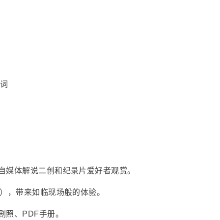
说词
自媒体解说二创和纪录片爱好者观赏。
采），带来如临现场般的体验。
剧照、PDF手册。