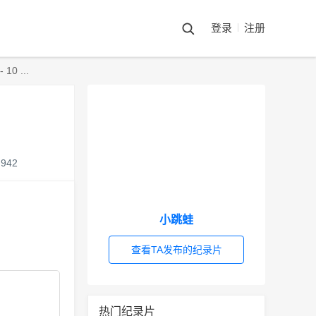
登录
注册
 ...
942
小跳蛙
查看TA发布的纪录片
热门纪录片