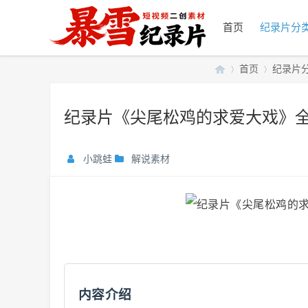
首页
纪录片分
首页
纪录片
纪录片《尖尾松鸡的求爱大戏》全1
暴
»
›
小跳蛙
解说素材
雪
内容介绍