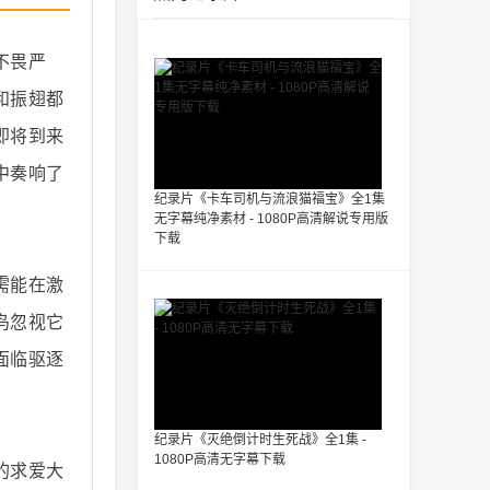
不畏严
和振翅都
即将到来
中奏响了
纪录片《卡车司机与流浪猫福宝》全1集
无字幕纯净素材 - 1080P高清解说专用版
下载
需能在激
鸟忽视它
面临驱逐
纪录片《灭绝倒计时生死战》全1集 -
1080P高清无字幕下载
的求爱大