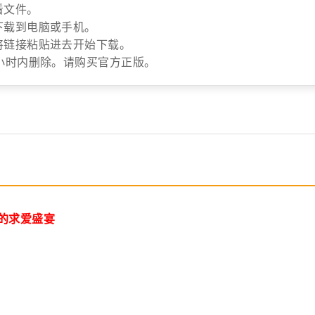
看文件。
下载到电脑或手机。
将链接粘贴进去开始下载。
小时内删除。请购买官方正版。
的求爱盛宴