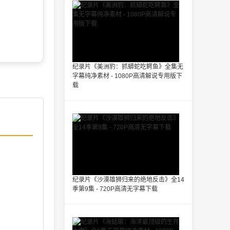
纪录片《美洲豹：抓蟒蛇吃鳄鱼》全集无
字幕纯净素材 - 1080P高清解说专用版下
载
纪录片《沙漠雄狮归来的绝地反击》全14
季第9集 - 720P高清无字幕下载