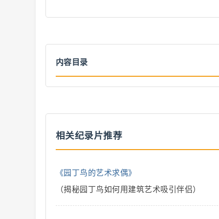
内容目录
爆
相关纪录片推荐
款
《园丁鸟的艺术求偶》
（揭秘园丁鸟如何用建筑艺术吸引伴侣）