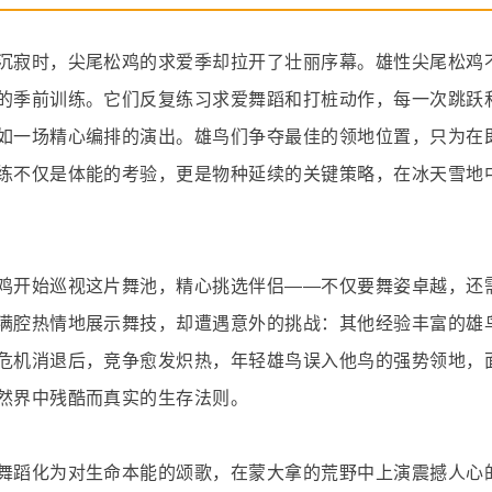
沉寂时，尖尾松鸡的求爱季却拉开了壮丽序幕。雄性尖尾松鸡
的季前训练。它们反复练习求爱舞蹈和打桩动作，每一次跳跃
如一场精心编排的演出。雄鸟们争夺最佳的领地位置，只为在
练不仅是体能的考验，更是物种延续的关键策略，在冰天雪地
鸡开始巡视这片舞池，精心挑选伴侣——不仅要舞姿卓越，还
满腔热情地展示舞技，却遭遇意外的挑战：其他经验丰富的雄
危机消退后，竞争愈发炽热，年轻雄鸟误入他鸟的强势领地，
然界中残酷而真实的生存法则。
舞蹈化为对生命本能的颂歌，在蒙大拿的荒野中上演震撼人心