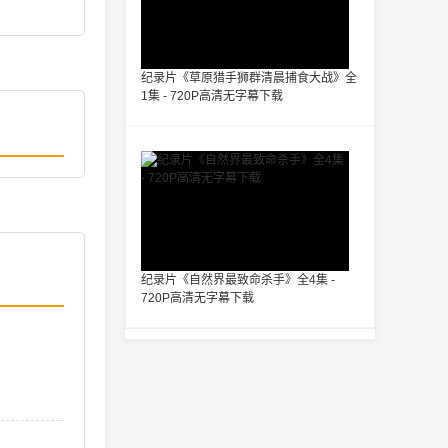
纪录片《草原猎手狮群清晨捕食大战》全
1集 - 720P高清无字幕下载
纪录片《自然界最致命杀手》全4集 -
720P高清无字幕下载