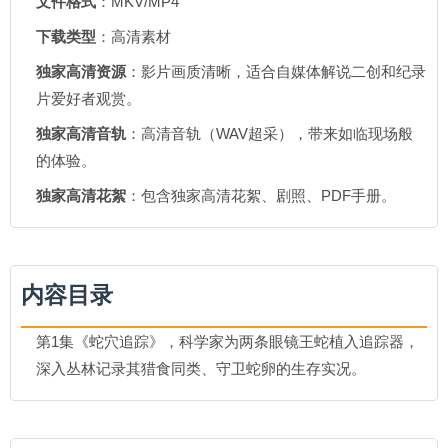
文件格式
：MKV/MP4
下载类型
：高清素材
独家高清资源
：影片画质清晰，适合自媒体解说二创和纪录
片爱好者观赏。
独家高清音轨
：高清音轨（WAV超采），带来如临现场般
的体验。
独家高清花絮
：包含独家高清花絮、剧照、PDF手册。
内容目录
第1集《蛇穴追踪》，科学家为两条眼镜王蛇植入追踪器，
深入丛林记录其猎食同类、守卫蛇卵的生存实况。