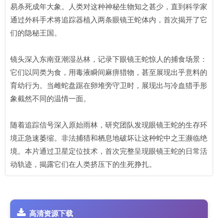
易杀死成年大象。人类对这种神秘生物知之甚少，直到科学家
通过外科手术将追踪器植入两条眼镜王蛇体内，首次揭开了它
们的隐秘王国。
镜头深入东南亚潮湿丛林，记录下眼镜王蛇惊人的捕食场景：
它们以同类为食，用毒液瞬间麻痹猎物，甚至展现出乎意料的
育幼行为。当雌蛇盘踞在卵堆旁守卫时，展现出与冷血猎手形
象截然不同的温情一面。
随着追踪信号深入原始雨林，研究团队发现眼镜王蛇的生存环
境正急速萎缩。非法捕猎和栖息地破坏让这种蛇中之王濒临绝
境。本片通过卫星定位技术，首次完整呈现眼镜王蛇的日常活
动轨迹，揭露它们在人类挤压下的生死挣扎。
高清资源下载