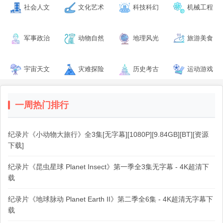
社会人文
文化艺术
科技科幻
机械工程
军事政治
动物自然
地理风光
旅游美食
宇宙天文
灾难探险
历史考古
运动游戏
一周热门排行
纪录片《小动物大旅行》全3集[无字幕][1080P][9.84GB][BT][资源
下载]
纪录片《昆虫星球 Planet Insect》第一季全3集无字幕 - 4K超清下
载
纪录片《地球脉动 Planet Earth II》第二季全6集 - 4K超清无字幕下
载