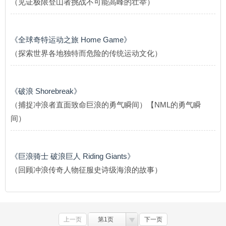
（见证极限登山者挑战不可能高峰的壮举）
《全球奇特运动之旅 Home Game》
（探索世界各地独特而危险的传统运动文化）
《破浪 Shorebreak》
（捕捉冲浪者直面致命巨浪的勇气瞬间）【NML的勇气瞬
间）
《巨浪骑士 破浪巨人 Riding Giants》
（回顾冲浪传奇人物征服史诗级海浪的故事）
上一页
第1页
下一页