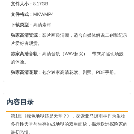
文件大小
：8.17GB
文件格式
：MKV/MP4
下载类型
：高清素材
独家高清资源
：影片画质清晰，适合自媒体解说二创和纪录
片爱好者观赏。
独家高清音轨
：高清音轨（WAV超采），带来如临现场般
的体验。
独家高清花絮
：包含独家高清花絮、剧照、PDF手册。
内容目录
第1集《绿色地狱还是天堂？》，探索亚马逊雨林作为生物
多样性天堂与生存挑战地狱的双重面貌，揭示欧洲探险家的
最初恐惧。