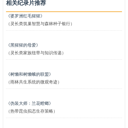
相关纪录片推荐
《婆罗洲红毛猩猩》
（灵长类筑巢智慧与森林种子银行）
《黑猩猩的母爱》
（灵长类家族纽带与知识传递）
《树懒和树懒蛾的联盟》
（雨林共生系统的微观奇迹）
《伪装大师：兰花螳螂》
（热带昆虫拟态生存策略）