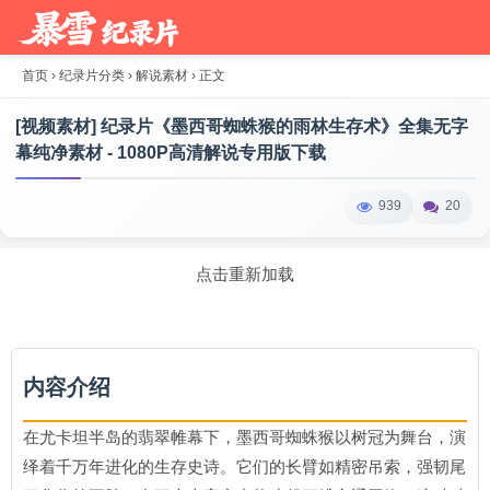
首页
›
纪录片分类
›
解说素材
›
正文
[视频素材] 纪录片《墨西哥蜘蛛猴的雨林生存术》全集无字
幕纯净素材 - 1080P高清解说专用版下载
939
20
点击重新加载
内容介绍
在尤卡坦半岛的翡翠帷幕下，墨西哥蜘蛛猴以树冠为舞台，演
绎着千万年进化的生存史诗。它们的长臂如精密吊索，强韧尾