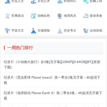
社会人文
文化艺术
科技科幻
机械工程
军事政治
动物自然
地理风光
旅游美食
宇宙天文
灾难探险
历史考古
运动游戏
一周热门排行
纪录片《小动物大旅行》全3集[无字幕][1080P][9.84GB][BT][资源
下载]
纪录片《昆虫星球 Planet Insect》第一季全3集无字幕 - 4K超清下
载
纪录片《地球脉动 Planet Earth II》第二季全6集 - 4K超清无字幕下
载