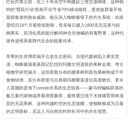
巴化作第五肢，在三十米高空中构建起三维交通网络，这种独
特的"臂跃行动"机制不仅节省70%移动能耗，更使族群避开地
面猎食者的致命威胁。镜头深入蜘蛛猴母子的共生系统：幼崽
需经历18个月紧密依附期，母亲每日摄入1800克无花果与棕
榈果实，其消化系统能分解45种含生物碱的有毒野果，这种代
谢奇迹维系着两代生命的能量传承。
旱季的生存博弈揭开古老生态密码。当现代森林陷入果实荒
漠，蜘蛛猴循着基因记忆找到玛雅文明遗留的果树走廊。考古
植物学研究揭示，这些星散分布的腰果树和面包果树构成千年
食物绿洲，其分布密度与古典期玛雅聚落遗址高度吻合。更令
人震撼的是地下cenote水系的生态链条——蒙马特蝙蝠群落的
氮元素代谢物滋养着洞窟蕨类，最终通过地下水脉哺育雨林顶
层的无花果树。这种跨越时空的生态馈赠，使蜘蛛猴成为活着
的文明路标，见证人与自然在时间长河中的共生智慧。