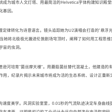
成为城市人文灯塔、用最简洁的Helvetica字体构建知识殿
化基因。
理定律转化为诗意语言。镜头追踪她为U2演唱会打造的"悬浮光
。当她将北极极光搬进伦敦剧场穹顶时，阐释了如何用工程思维
宇宙的虫洞。
德逊河培育"菌丝摩天楼"。用蘑菇菌丝替代混凝土，他建造的
作用，纪录片揭示未来城市将成为活的生态系统、设计正重新
构速度美学。风洞实验室里，0.01秒的气流轨迹决定车身曲线
念车表面、证明最前沿的工业设计永远向自然演化史汲取密码