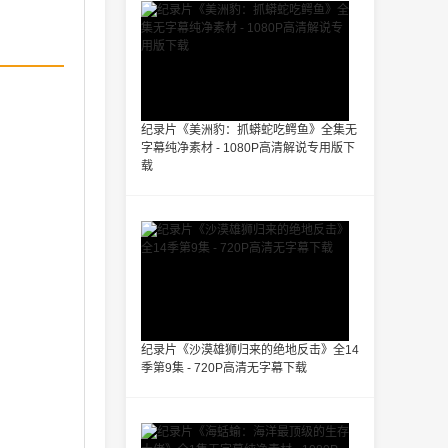
纪录片《美洲豹：抓蟒蛇吃鳄鱼》全集无
字幕纯净素材 - 1080P高清解说专用版下
载
纪录片《沙漠雄狮归来的绝地反击》全14
季第9集 - 720P高清无字幕下载