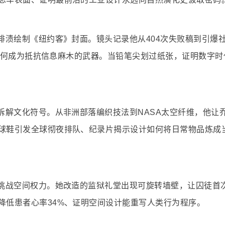
啡渍绘制《纽约客》封面。镜头记录他从404次失败稿到引爆
幽默如何成为抵抗信息麻木的武器。当铅笔尖划过纸张，证明数字
拆解文化符号。从非洲部落编织技法到NASA太空纤维，他让
球鞋引发全球彻夜排队、纪录片揭示设计如何将日常物品炼成
德挑战空间权力。她改造的监狱礼堂出现可旋转墙壁，让囚徒首
降低患者心率34%、证明空间设计能重写人类行为程序。