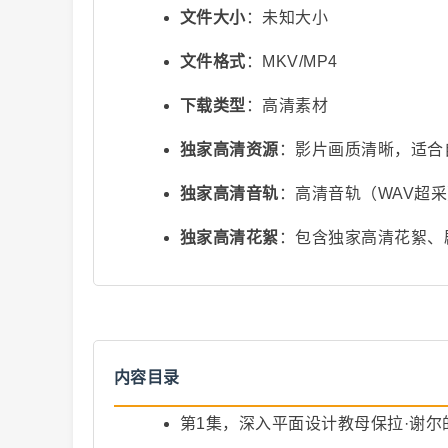
文件大小
：未知大小
文件格式
：MKV/MP4
下载类型
：高清素材
独家高清资源
：影片画质清晰，适合
独家高清音轨
：高清音轨（WAV超
视
独家高清花絮
：包含独家高清花絮、
内容目录
频
第1集，深入平面设计教母保拉·谢