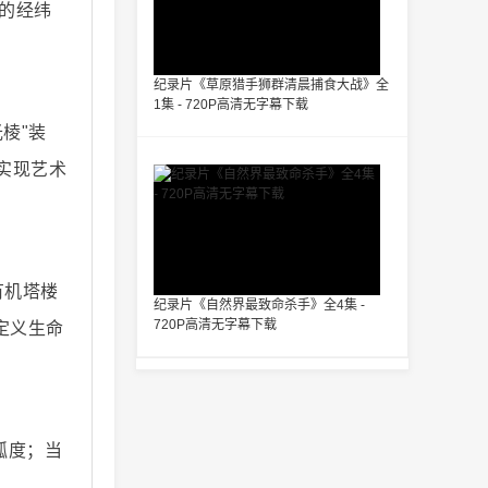
堂的经纬
纪录片《草原猎手狮群清晨捕食大战》全
1集 - 720P高清无字幕下载
棱"装
实现艺术
有机塔楼
纪录片《自然界最致命杀手》全4集 -
720P高清无字幕下载
定义生命
弧度；当
。