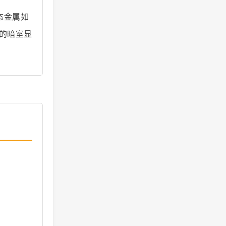
态金属如
的暗室显