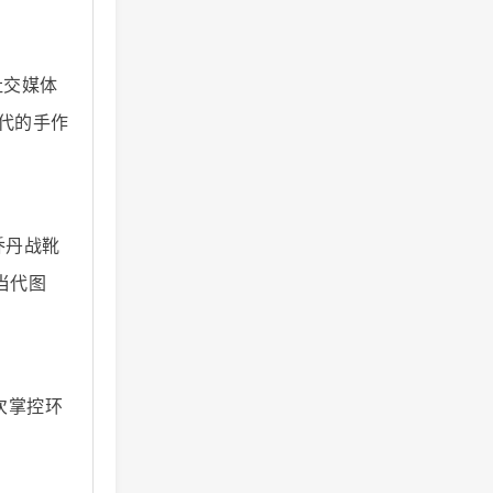
社交媒体
时代的手作
乔丹战靴
当代图
次掌控环