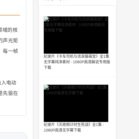
领域的核
的声光矩
、每一帧
纪录片《卡车司机与流浪猫福宝》全1集
无字幕纯净素材 - 1080P高清解说专用版
下载
融入电动
意先驱在
纪录片《灭绝倒计时生死战》全1集 -
1080P高清无字幕下载