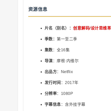
资源信息
抖
片名（别名）：
创意解码/设计思维
季数：
第一至二季
集数
：全16集
音
导演
：摩根·内维尔
出品方
：Netflix
发行时间
：2017年
分辨率
：1080P
字幕信息
：含外挂字幕
短