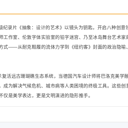
x殿堂级纪录片《抽象：设计的艺术》以镜头为钥匙，开启八种创意
师工作室、伦敦字体实验室的铅字迷宫、乃至冰岛舞台艺术家
方式——从耐克鞋履的流体力学到《纽约客》封面的政治隐喻
技术复活远古珊瑚礁生态系统，当德国汽车设计师将巴洛克美学
，成为解决气候危机、城市病等人类困境的终极工具。这些创
不仅是美学表达，更是文明演进的隐形推手。