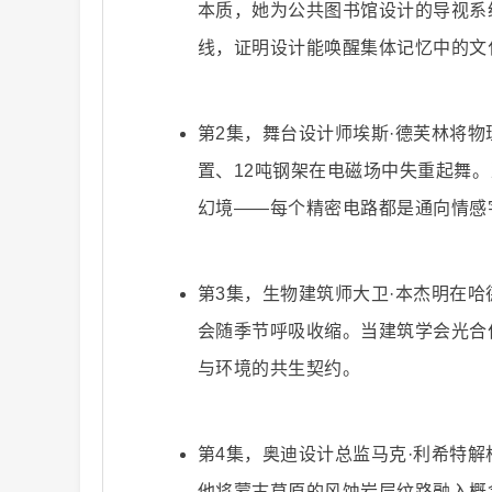
本质，她为公共图书馆设计的导视系统
线，证明设计能唤醒集体记忆中的文
第2集，舞台设计师埃斯·德芙林将物
爆
置、12吨钢架在电磁场中失重起舞
幻境——每个精密电路都是通向情感
第3集，生物建筑师大卫·本杰明在哈
会随季节呼吸收缩。当建筑学会光合
与环境的共生契约。
款
第4集，奥迪设计总监马克·利希特解
他将蒙古草原的风蚀岩层纹路融入概