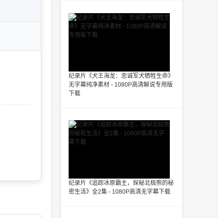
纪录片《犬王海龙：忠诚军犬牺牲生命》
无字幕纯净素材 - 1080P高清解说专用版
下载
纪录片《追踪冰原霸主，探秘北极熊的秘
密生活》全2集 - 1080P高清无字幕下载