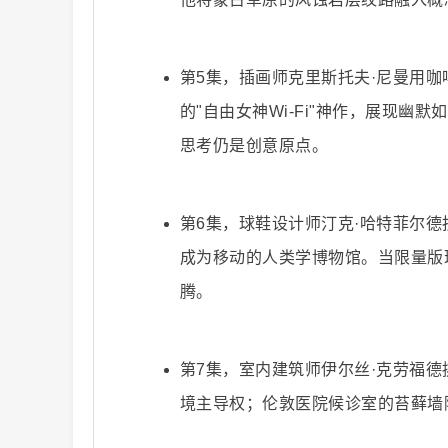
第5集，插画师克里斯托夫·尼曼用咖
二
的"自由女神Wi-Fi"神作，展现
思考仍是创意原点。
第6集，球鞋设计师汀克·哈特菲尔德
成为移动的人类学博物馆。当限量版
腾。
创
第7集，室内建筑师伊尔丝·克劳福
境主导权；伦敦医院候诊室的苔藓墙