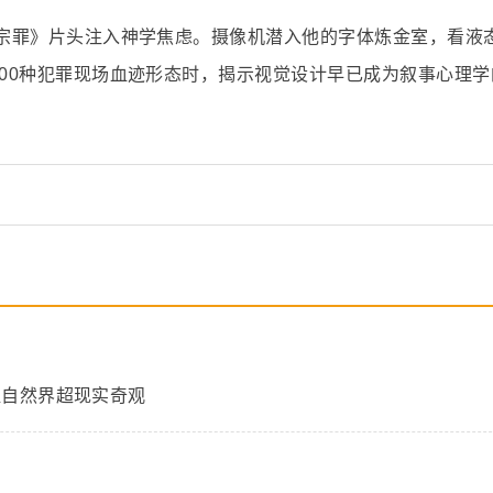
七宗罪》片头注入神学焦虑。摄像机潜入他的字体炼金室，看液
000种犯罪现场血迹形态时，揭示视觉设计早已成为叙事心理学
捉自然界超现实奇观