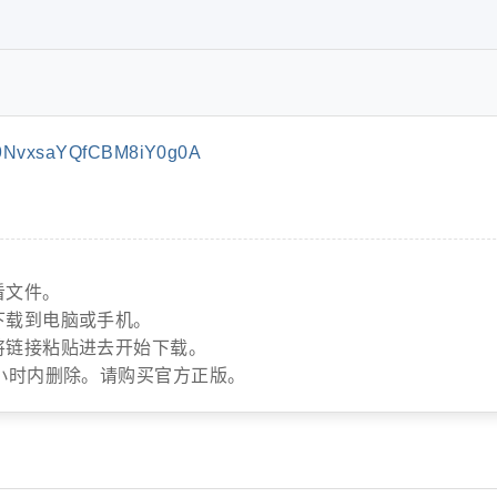
9NvxsaYQfCBM8iY0g0A
看文件。
下载到电脑或手机。
将链接粘贴进去开始下载。
小时内删除。请购买官方正版。