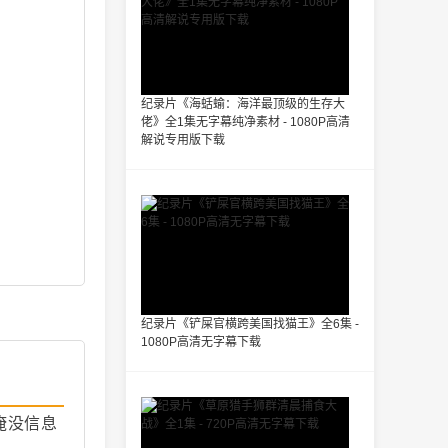
纪录片《海蛞蝓：海洋最顶级的生存大
佬》全1集无字幕纯净素材 - 1080P高清
解说专用版下载
纪录片《铲屎官横跨美国找猫王》全6集 -
1080P高清无字幕下载
淹没信息