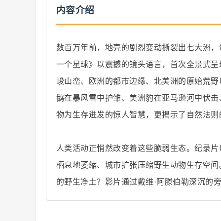
内容介绍
数百万年前，地壳的剧烈变动撕裂出七大洲，
一个星球》以震撼的镜头语言，首次全景式呈
纪
峻山峦、欧洲的都市边缘、北美洲的原始荒野
鹅在暴风雪中护雏、美洲豹在亚马逊河中伏击
物为生存迸发的惊人智慧，更揭示了自然法则
人类活动正悄然改变着这些脆弱生态。纪录片
栖息地萎缩、城市扩张压缩野生动物生存空间
录
的野生净土？影片通过戴维·阿滕伯勒深沉的