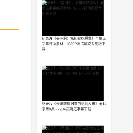
纪录片《美洲豹：抓蟒蛇吃鳄鱼》全集无
字幕纯净素材 - 1080P高清解说专用版下
载
纪录片《沙漠雄狮归来的绝地反击》全14
季第9集 - 720P高清无字幕下载