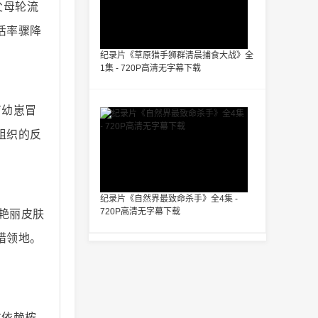
父母轮流
活率骤降
纪录片《草原猎手狮群清晨捕食大战》全
1集 - 720P高清无字幕下载
育幼崽冒
组织的反
纪录片《自然界最致命杀手》全4集 -
720P高清无字幕下载
艳丽皮肤
猎领地。
拉依赖桉