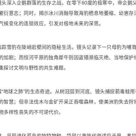
镜头深入企鹅群落的生存之战。在零下60度的极寒中，帝企鹅
繁衍意志；同时，揭示冰川消融导致海豹栖息地萎缩、幼崽存
气候变化的连锁效应，引发对极地未来的深思。
追踪雪豹在陡峭岩壁间的隐秘生活。镜头记录下一只母豹为哺
的加剧；而恒河平原的独角犀牛则因盗猎濒临灭绝、当地保护
集探讨文明与野性的共生难题。
露“地球之肺”的生态奇迹。从树冠层到河底、镜头捕捉箭毒蛙用
的智慧；但非法伐木与金矿开采正吞噬森林，使美洲豹失去狩
物多样性丧失的不可逆代价。
礁，呈现进化孤岛的独特物种。袋鼠以高效代谢适应干旱、考