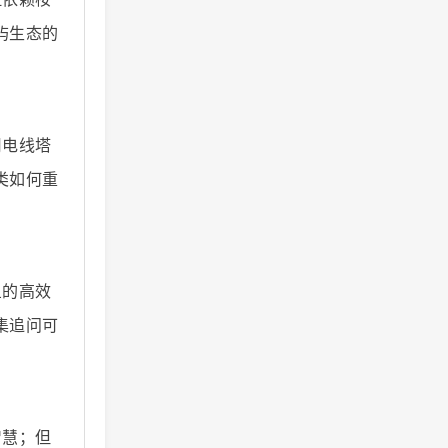
屿生态的
用电线塔
类如何重
鱼的高效
集追问可
智慧；但