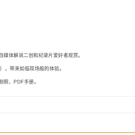
自媒体解说二创和纪录片爱好者观赏。
采），带来如临现场般的体验。
剧照、PDF手册。