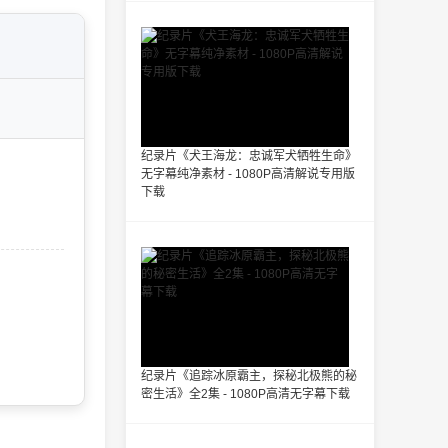
纪录片《犬王海龙：忠诚军犬牺牲生命》
无字幕纯净素材 - 1080P高清解说专用版
下载
纪录片《追踪冰原霸主，探秘北极熊的秘
密生活》全2集 - 1080P高清无字幕下载