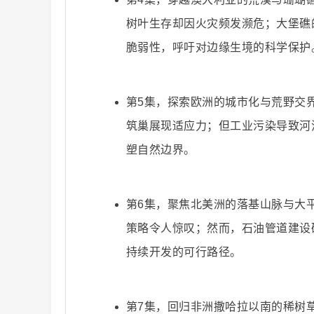
树叶生存却因火灾频发濒危；大堡礁
脆弱性，呼吁对边缘生境的科学保护
二
第5集，探索欧洲的城市化与荒野交
筑巢展现适应力；但工业污染导致河
塑自然边界。
第6集，聚焦北美洲的落基山脉与大
创
策略令人惊叹；然而，石油管道建设
持续开发的可行路径。
第7集，回归非洲撒哈拉以南的稀树