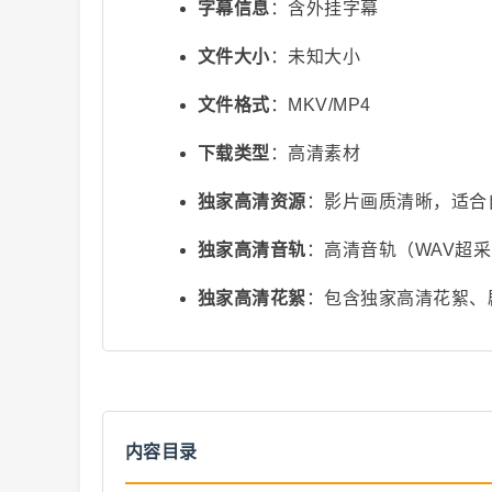
字幕信息
：含外挂字幕
文件大小
：未知大小
文件格式
：MKV/MP4
下载类型
：高清素材
独家高清资源
：影片画质清晰，适合
视
独家高清音轨
：高清音轨（WAV超
独家高清花絮
：包含独家高清花絮、
频
内容目录