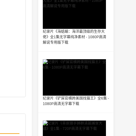
纪录片《海蛞蝓：海洋最顶级的生存大
佬》全1集无字幕纯净素材 - 1080P高清
解说专用版下载
纪录片《铲屎官横跨美国找猫王》全6集 -
1080P高清无字幕下载