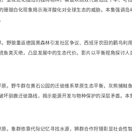
的珊瑚白化现象揭示海洋酸化对全球生态的威胁。本集强调岛
。
界。野狼重返德国黑森林引发社区争议、西班牙农田的鹳鸟利
流鱼类灭绝，凸显发展中的生态代价。影片以平衡视角探讨人
平原。野牛群在黄石公园的迁徙维系草原生态平衡，灰熊捕鲑
破坏驯鹿迁徙路线，揭示能源开发与物种保护的深层矛盾。本
草原。象群依靠代际记忆寻找水源，狮群合作狩猎彰显社会性