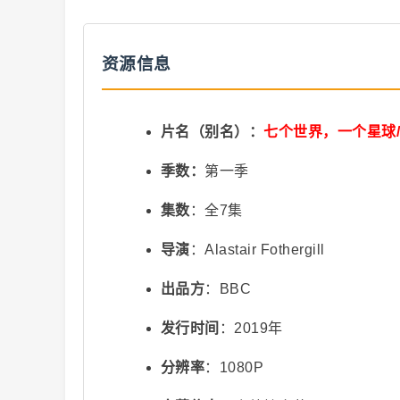
抖
资源信息
片名（别名）：
七个世界，一个星球/一颗星
季数：
第一季
集数
：全7集
音
导演
：Alastair Fothergill
出品方
：BBC
发行时间
：2019年
分辨率
：1080P
短