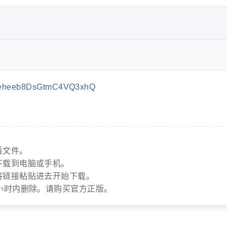
heheeb8DsGtmC4VQ3xhQ
看文件。
下载到电脑或手机。
将链接粘贴进去开始下载。
小时内删除。请购买官方正版。