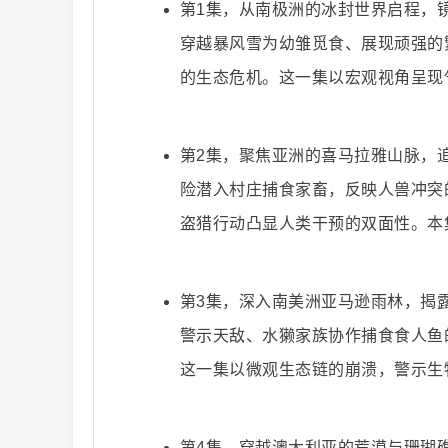
第1集，从南极洲的冰封世界启程，
穿越暴风雪为幼雏觅食、展现顽强的
的生态危机。这一集以宏观视角呈现
爆
第2集，聚焦亚洲的喜马拉雅山脉，
险潜入村庄捕食家畜，反映人兽冲突
盗猎行动凸显人类干预的双面性。本
第3集，深入南美洲亚马逊雨林，揭
警示天敌、水獭家族协作捕食食人鱼
款
这一集以微观生态链的崩溃，警示生
第4集，穿越澳大利亚的荒漠与珊瑚