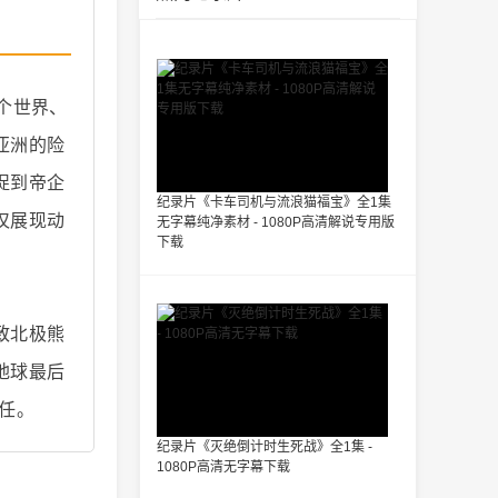
个世界、
亚洲的险
捉到帝企
纪录片《卡车司机与流浪猫福宝》全1集
仅展现动
无字幕纯净素材 - 1080P高清解说专用版
下载
致北极熊
地球最后
任。
纪录片《灭绝倒计时生死战》全1集 -
1080P高清无字幕下载