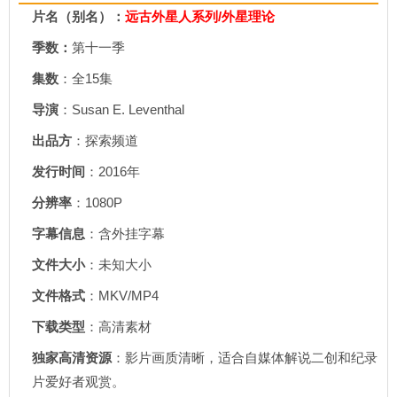
片名（别名）：
远古外星人系列/外星理论
季数：
第十一季
集数
：全15集
导演
：Susan E. Leventhal
出品方
：探索频道
发行时间
：2016年
分辨率
：1080P
字幕信息
：含外挂字幕
文件大小
：未知大小
文件格式
：MKV/MP4
下载类型
：高清素材
独家高清资源
：影片画质清晰，适合自媒体解说二创和纪录
片爱好者观赏。