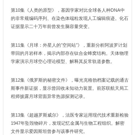
第10集《人类的原型》，基因学家对比全球各人种DNA中
的非常规编码序列、在染色体端粒发现人工编辑痕迹。化石
证据显示二十万年前曾发生脑容量突变。
第11集《月球：外星人的"空间站"》，重新分析阿波罗计划
带回的月岩样本，揭示内部存在钛合金蜂窝结构。天体物理
学家演示月球空心理论模型、解释其反常轨道参数。
第12集《俄罗斯的秘密文件》，曝光克格勃档案记载的通古
斯事件新证据，显示曾回收未知动力装置。前苏联航天局工
程师披露月球背面异常热源探测记录。
第13集《超越罗斯威尔》，法医专家运用现代技术重新检验
1947年坠毁物碎片，发现记忆金属与生物工程组织。解密
文件显示爱因斯坦曾参与该事件研究。