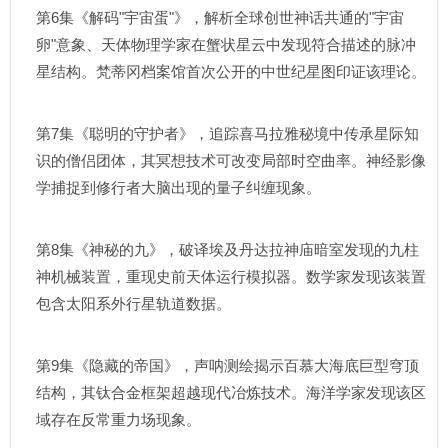
第6集《解码"宇宙蛋"》，解析全球创世神话共通的"宇宙
卵"意象、天体物理学家在蟹状星云中发现符合描述的脉冲
星结构。梵蒂冈档案馆首次公开的中世纪星图印证该理论。
第7集《聪明的守护者》，追踪喜马拉雅秘境中传承星际知
识的僧侣团体，其冥想技术可改变局部时空曲率。神经影像
学捕捉到修行者大脑出现的量子纠缠现象。
第8集《神秘的九》，破译埃及丹达拉神庙暗室发现的九柱
神机械装置，重现史前天体运行模拟器。数学家发现该装置
包含太阳系外行星轨道数据。
第9集《隐藏的帝国》，声呐测绘揭示百慕大海底巨型穹顶
结构，其钛合金框架超越现代冶炼技术。海洋学家发现该区
域存在反常重力场现象。