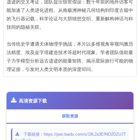
遗迹的交叉考证，团队提出惊世假设：数千年前的地外访客可
能加速了人类进化进程。从南极洲神秘几何结构到印度古籍中
的飞行器记载，科学论证与大胆猜想交织、重新解构神话与科
技间的隐秘关联。
当传统史学遭遇天体物理学挑战，本片以多维视角审视玛雅历
法精度、埃及金字塔建造技术等超时代现象。学者团队借助量
子力学模型分析远古遗迹的能量矩阵、揭示星际旅行可能的物
理证据，引发对人类文明本质的深度叩问。
高清资源下载
获取资源
下载链接：https://pan.baidu.com/s/19L2a3EfNO2DZUJT