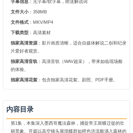
字幕信息
：无字幕/软字幕，附送解说词
文件大小
：358MB
文件格式
：MKV/MP4
下载类型
：高清素材
独家高清资源
：影片画质清晰，适合自媒体解说二创和纪录
片爱好者观赏。
独家高清音轨
：高清音轨（WAV超采），带来如临现场般
的体验。
独家高清花絮
：包含独家高清花絮、剧照、PDF手册。
内容目录
第1集，本集深入墨西哥魔法森林，捕捉帝王斑蝶迁徙的壮
丽景象。开篇以高空镜头展现蝶群如橙色洪流般涌入森林的