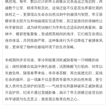
栖息地。每年、数以亿计的帝王斑蝶从北美遥远之地启程，跨
越数千公里、精准导航至此。这场迁徙不仅是昆虫界最壮观的
旅程之一，更展现出生命在自然法则中的顽强与智慧。帝王斑
蝶依靠太阳方位和地磁感应完成导航，其迁徙路径的准确性让
科学家惊叹，成为研究动物行为学和生态适应的经典案例。森
林中、蝶群密集聚集，形成橙黑相间的海洋、它们相互依偎以
保存体温，共同抵御严寒。这种集体行为不仅降低了被捕食风
险，更体现了物种在极端环境下的生存策略。
冬眠期间并非坦途。寒冷和能量消耗威胁着每一只蝴蝶的命
运；雄性斑蝶在低温中挣扎振翅，试图唤醒飞行肌肉、却常以
失败告终。随着春季来临，幸存者苏醒、再次振翅北归，延续
生命的循环。这一现象不仅是墨西哥最伟大的自然奇观，更引
发人类对生态保护的深思——气候变化和森林破坏正威胁着这
片庇护所。纪录片通过震撼影像，揭示了帝王斑蝶迁徙背后的
科学谜团与生态意义，激发观众敬畏自然之心。