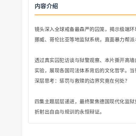
内容介绍
镜头深入全球戒备最森严的囚笼，揭示极端环
挪威、哥伦比亚等地监狱系统，直面暴力帮派
纪
透过真实囚犯访谈与狱警观察、本片撕开高墙
实验，展现各国司法体系背后的文化哲学。当
深层思考：惩罚与救赎的边界究竟在何处？
四集主题层层递进，最终聚焦德国现代化监狱
录
折射出自由与规训的永恒辩证。