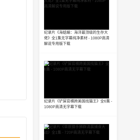
纪录片《海蛞蝓：海洋最顶级的生存大
佬》全1集无字幕纯净素材 - 1080P高清
解说专用版下载
纪录片《铲屎官横跨美国找猫王》全6集 -
1080P高清无字幕下载