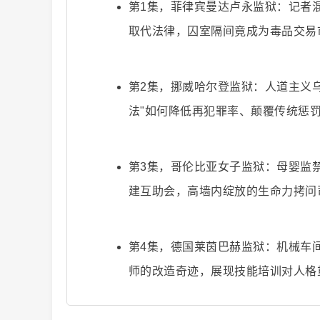
第1集，菲律宾曼达卢永监狱：记者
取代法律，囚室隔间竟成为毒品交易
第2集，挪威哈尔登监狱：人道主义
爆
法"如何降低再犯罪率、颠覆传统惩
第3集，哥伦比亚女子监狱：母婴监
建互助会，高墙内绽放的生命力拷问
第4集，德国莱茵巴赫监狱：机械车
款
师的改造奇迹，展现技能培训对人格