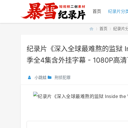
首页
纪录片分
首页
纪录片
纪录片《深入全球最难熬的监狱 Inside 
暴
»
›
季全4集含外挂字幕 - 1080P高
小跳蛙
刑侦犯罪
雪