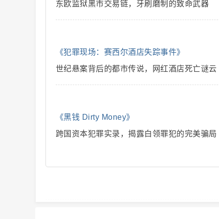
东欧监狱黑市交易链，牙刷磨制的致命武器
解
《犯罪现场：赛西尔酒店失踪事件》
世纪悬案背后的都市传说，网红酒店死亡谜云
《黑钱 Dirty Money》
说
跨国资本犯罪实录，揭露白领罪犯的完美骗局