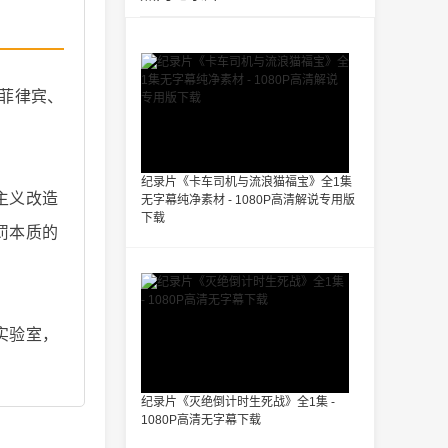
菲律宾、
纪录片《卡车司机与流浪猫福宝》全1集
主义改造
无字幕纯净素材 - 1080P高清解说专用版
下载
罚本质的
实验室，
纪录片《灭绝倒计时生死战》全1集 -
1080P高清无字幕下载