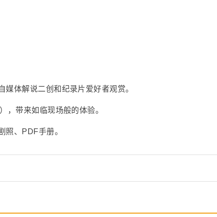
自媒体解说二创和纪录片爱好者观赏。
采），带来如临现场般的体验。
剧照、PDF手册。