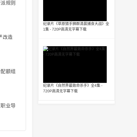
帮派规则
纪录片《草原猎手狮群清晨捕食大战》全
1集 - 720P高清无字幕下载
严改造
粉配额组
纪录片《自然界最致命杀手》全4集 -
720P高清无字幕下载
型职业导