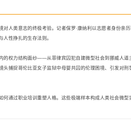
境对人类意志的终极考验。记者保罗·康纳利以志愿者身份亲历
与人性挣扎的生存法则。
内的权力结构面纱——从菲律宾囚犯自建微型社会到挪威人道
镜头捕捉哥伦比亚女子监狱中母婴共囚的伦理困境、引发对刑
如何通过职业培训重塑人格。这些极端样本构成人类社会微型