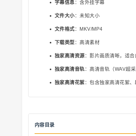
字幕信息
：含外挂字幕
文件大小
：未知大小
文件格式
：MKV/MP4
下载类型
：高清素材
独家高清资源
：影片画质清晰，适合
视
独家高清音轨
：高清音轨（WAV超
独家高清花絮
：包含独家高清花絮、
频
内容目录