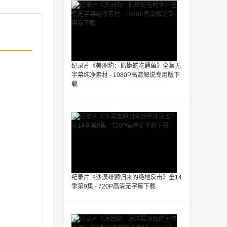
纪录片《美洲豹：抓蟒蛇吃鳄鱼》全集无
字幕纯净素材 - 1080P高清解说专用版下
载
纪录片《沙漠雄狮归来的绝地反击》全14
季第9集 - 720P高清无字幕下载