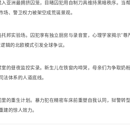
混入亚洲最拥挤囚笼，目睹囚犯用自制刀具维持黑暗秩序。当
市场、警卫权力被架空成荒诞景观。
乌托邦实验场。囚犯享有独立厨房与录音室，心理学家揭示"尊
罚逻辑的北欧模式引发全球争议。
禁室的昼夜监控实录。新生儿在铁窗内啼哭，母亲们为争取奶
司法体系的人道底线。
间里的重生计划。暴力犯在精密车床前重塑自我认同，狱警转
重建的惊人效力。