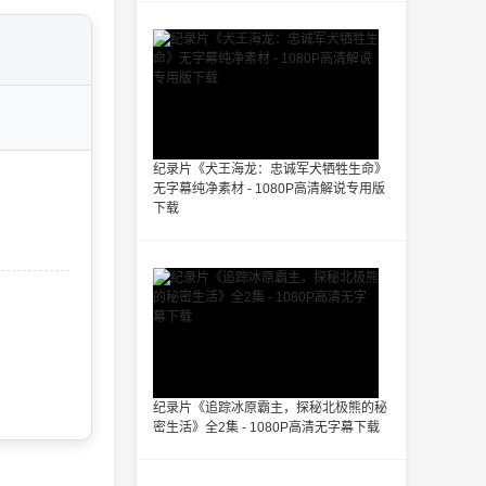
纪录片《犬王海龙：忠诚军犬牺牲生命》
无字幕纯净素材 - 1080P高清解说专用版
下载
纪录片《追踪冰原霸主，探秘北极熊的秘
密生活》全2集 - 1080P高清无字幕下载