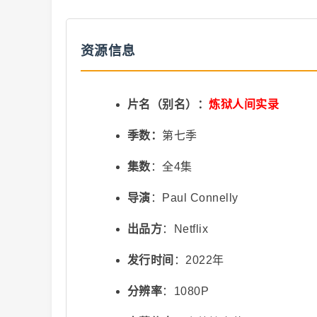
抖
资源信息
片名（别名）：
炼狱人间实录
季数：
第七季
集数
：全4集
音
导演
：Paul Connelly
出品方
：Netflix
发行时间
：2022年
分辨率
：1080P
短