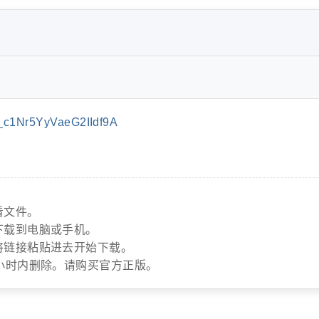
c1Nr5YyVaeG2IIdf9A
看文件。
下载到电脑或手机。
将链接粘贴进去开始下载。
小时内删除。请购买官方正版。