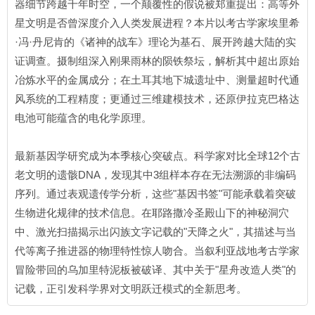
器细节跨越千年时空，一个颠覆性的假说被郑重提出：高等外
星文明是否曾深度介入人类发展进程？本片以考古学家埃里希
·冯·丹尼肯的《诸神的战车》理论为基石、展开跨越大陆的实
证调查。摄制组深入刚果雨林的陨铁祭坛，解析其中超出原始
冶炼水平的金属成分；在土耳其地下城遗址中、测量超时代通
风系统的工程精度；更通过三维建模技术，还原伊拉克巴格达
电池可能蕴含的电化学原理。
最新基因学研究成为本季核心突破点。科学家对比全球12个古
老文明的遗骸DNA，发现其中3组样本存在无法溯源的非编码
序列。通过表观遗传学分析，这些"基因书签"可能承载着突破
生物进化规律的技术信息。在耶路撒冷圣殿山下的神秘洞穴
中、激光扫描揭示出闪族文字记载的"天降之火"，其描述与当
代等离子推进器的物理特性惊人吻合。当叙利亚战地考古学家
冒险带回的乌加里特泥板被破译、其中关于"星舟改造人类"的
记载，正引发科学界对文明跃迁模式的全新思考。