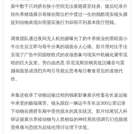
面中数千只鸡挤在狭小空间无法展翅甚至转身。随后纪录片
转向养猪场展示母猪在限位栏中度过一生的残酷现实镜头捕
捉到动物表现出明显应激行为却得不到基本医疗照顾。
调查团队通过夜间无人机拍摄曝光了奶牛养殖业的黑暗面小
牛出生后立即与母牛分离的场面令人心痛。影片用对比手法
呈现了广告中田园牧歌式的农场形象与现实中机械化屠宰流
程的巨大反差。旁白由杰昆·菲尼克斯担纲其低沉嗓音与震
撼画面形成强烈共鸣引导观众思考每日餐食背后的道德代
价。
本集还收录了动物运输过程的独家影像展示牲畜在长途运输
中承受的极端痛苦。镜头跟踪一辆运牛车长达300公里记录
下动物在拥挤车厢中受伤脱水的真实状况。影片结尾切入科
研证据展示养殖动物与人类相似的神经系统强调它们也能感
受疼痛与恐惧为后续伦理讨论埋下伏笔。