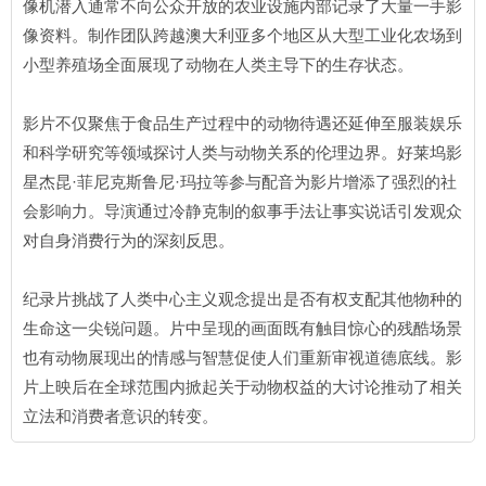
像机潜入通常不向公众开放的农业设施内部记录了大量一手影
像资料。制作团队跨越澳大利亚多个地区从大型工业化农场到
小型养殖场全面展现了动物在人类主导下的生存状态。
影片不仅聚焦于食品生产过程中的动物待遇还延伸至服装娱乐
和科学研究等领域探讨人类与动物关系的伦理边界。好莱坞影
星杰昆·菲尼克斯鲁尼·玛拉等参与配音为影片增添了强烈的社
会影响力。导演通过冷静克制的叙事手法让事实说话引发观众
对自身消费行为的深刻反思。
纪录片挑战了人类中心主义观念提出是否有权支配其他物种的
生命这一尖锐问题。片中呈现的画面既有触目惊心的残酷场景
也有动物展现出的情感与智慧促使人们重新审视道德底线。影
片上映后在全球范围内掀起关于动物权益的大讨论推动了相关
立法和消费者意识的转变。