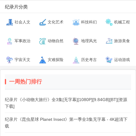
纪录片分类
社会人文
文化艺术
科技科幻
机械工程
军事政治
动物自然
地理风光
旅游美食
宇宙天文
灾难探险
历史考古
运动游戏
一周热门排行
纪录片《小动物大旅行》全3集[无字幕][1080P][9.84GB][BT][资源
下载]
纪录片《昆虫星球 Planet Insect》第一季全3集无字幕 - 4K超清下
载