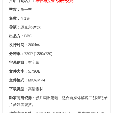
片名（别名）：
布什与拉登的秘密交易
季数：
第一季
集数
：全1集
导演
：迈克尔·摩尔
出品方
：BBC
发行时间
：2004年
分辨率
：720P (1280x720)
字幕信息
：有字幕
文件大小
：5.73GB
文件格式
：MKV/MP4
下载类型
：高清素材
独家高清资源
：影片画质清晰，适合自媒体解说二创和纪录
片爱好者观赏。