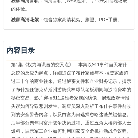
独家高清音轨
：高清音轨（WAV超采），带来如临现场般
的体验。
独家高清花絮
：包含独家高清花絮、剧照、PDF手册。
内容目录
第1集《权力与谎言的交叉点》，本集以911事件当天布什
总统的反应为起点，详细追踪了布什家族与本·拉登家族超
过二十年的商业往来。通过解密文件和企业财务记录，揭示
了布什担任德克萨斯州游骑兵棒球队老板期间与沙特资本的
秘密交易。影片穿插911遇难者家属的访谈、展现政府情报
失误如何导致悲剧发生。调查员深入剖析了布什在事件前收
到的安全警告内容，以及白宫为何选择忽略这些关键信息。
后半部分聚焦阿富汗战争决策过程、通过五角大楼内部人士
爆料，展示军工企业如何利用国家安全危机推动战争议程。