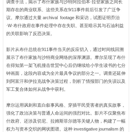
调查手法，揭示了布什家族与沙特阿拉伯本·拉登家族之间长
期存在的商业联系、这些关系在9/11事件前后引发了广泛争
议。摩尔通过大量 archival footage 和采访，试图证明乔治
·W·布什政府在事件处理中存在失职、甚至暗示其与石油利益
的关联影响了反恐决策。
影片从布什总统在911事件当天的反应切入，通过时间线回溯
展示了布什家族与沙特商业网络的深厚渊源。摩尔呈现了布什
在得知第一架飞机撞击世贸中心后仍继续给小学生读书的七分
钟画面，这段内容成为全片最具争议的部分之一。调查还延伸
到阿富汗和伊拉克战争决策过程，剖析了情报部门的失误以及
军工复合体如何从战争中获利。
摩尔运用讽刺和直白叙事风格、穿插平民受害者的真实故事，
强化了政治决策与普通人命运间的强烈对比。影片不仅聚焦布
什政府、还涉及切尼、拉姆斯菲尔德等关键人物，构建了一幅
权力与资本交织的网状图谱。这种 investigative journalism 的