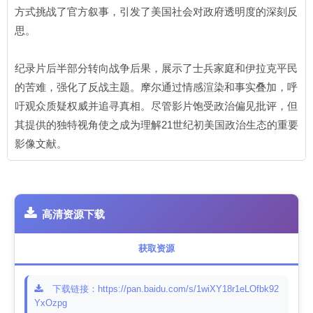
方式挑战了官方叙事，引发了美国社会对政府透明度的深刻反
思。
纪录片后半部分转向战争后果，展示了士兵家庭和伊拉克平民
的苦难，强化了反战主题。摩尔通过情感渲染和事实叠加，呼
吁观众质疑权威并追寻真相。尽管影片饱受政治偏见批评，但
其提供的独特视角使之成为理解21世纪初美国政治生态的重要
影像文献。
高清资源下载
获取资源
下载链接：https://pan.baidu.com/s/1wiXY18r1eLOfbk92
YxOzpg