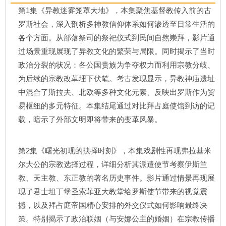
第1集《异教迷雾笼罩大地》，本集聚焦基督教传入前的古
罗斯社会，深入剖析多神教信仰体系如何渗透至日常生活的
各个方面。从部落祭司的祭祀仪式到民间自然崇拜，影片通
过场景重现展现了异教文化的繁荣与局限。同时揭示了当时
政治分裂的状况：各公国贵族为争夺权力而利用宗教分歧、
为后续的宗教改革埋下伏笔。考古发现显示，异教神庙遗址
中混合了斯拉夫、北欧等多种文化元素、反映出罗斯作为贸
易枢纽的多元特征。本集结尾通过对比拜占庭使馆到访的记
载，暗示了外部文明即将带来的变革风暴。
第2集《曙光初现的抉择时刻》，本集戏剧性再现弗拉基米
尔大公的宗教选择过程，详细分析其派遣使节考察伊斯兰
教、天主教、东正教的著名历史事件。影片通过情景再现展
现了君士坦丁堡圣索菲亚大教堂给罗斯使节带来的视觉震
撼，以及拜占庭帝国精心安排的外交仪式如何影响最终决
策。特别揭示了政治联姻（与安娜公主的婚姻）在宗教传播