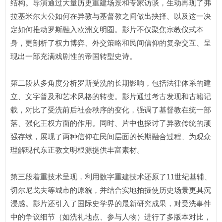
结构。导演通过大量历史重建场景和专家访谈，生动再现了弗
拉基米尔大公如何在异教与基督教之间做出抉择、以及这一决
定如何推动罗斯融入欧洲文明圈。影片不仅聚焦宗教仪式本
身，更剖析了权力博弈、外交策略和民间信仰的复杂交互、呈
现出一部充满戏剧性的帝国转型史诗。
第二段从多角度分析罗斯受洗的长期影响，包括法律体系的建
立、文字普及和艺术风格的转变。影片通过考古发现和古籍记
载，对比了受洗前后社会秩序的变化，强调了基督教在统一部
落、强化王权方面的作用。同时、片中也探讨了异教传统的顽
强存续，展现了两种信仰在民间层面的长期融合过程、为观众
理解现代东正教文明根源提供丰富素材。
第三段着重技术呈现，利用数字重建技术还原了11世纪基辅、
切尔尼戈夫等城市的原貌，并结合实地拍摄使历史场景更具沉
浸感。影片还引入了国际史学界的最新研究成果，对受洗事件
中的争议细节（如洗礼地点、参与人物）进行了多版本对比，