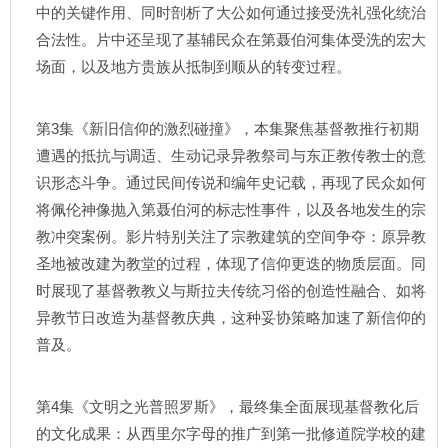
中的关键作用、同时剖析了大公如何通过接受洗礼强化统治
合法性。片中还呈现了基辅民众在第聂伯河集体受洗的宏大
场面，以及地方贵族从抵制到顺从的转变过程。
第3集《新旧信仰的激烈碰撞》，本集聚焦基督教推行初期
遭遇的抵抗与调适、生动记录异教祭司与东正教传教士的意
识形态斗争。通过民间传说和编年史记载，再现了民众如何
将佩伦神像抛入第聂伯河的标志性事件，以及各地发生的宗
教冲突案例。影片特别关注了宗教建筑的空间争夺：原异教
圣地被改建为教堂的过程，体现了信仰更迭的物质层面。同
时展现了基督教教义与斯拉夫传统习俗的创造性融合、如将
异教节日改造为基督教庆典，这种妥协策略加速了新信仰的
普及。
第4集《文明之光普照罗斯》，最终集全面展现基督教化后
的文化成果：从西里尔字母的推广到第一批修道院学校的建