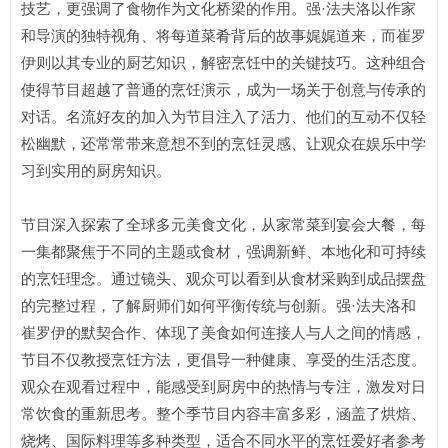
技艺，更强调了食物作为文化桥梁的作用。强·法夫洛以作家
和导演的独特视角、将每道菜肴背后的故事娓娓道来，而崔罗
伊则以其专业的厨艺知识，解密烹饪中的关键技巧。这种组合
使得节目超越了普通的烹饪演示，成为一场关于创意与传承的
对话。名流好友的加入为节目注入了活力、他们的互动不仅轻
松幽默，还常常带来意想不到的烹饪灵感、让观众在娱乐中学
习到实用的厨房知识。
节目深入探索了全球多元美食文化，从家常菜到宴会大餐，每
一集都聚焦于不同的主题或食材，强调新鲜、本地化和可持续
的烹饪理念。通过镜头、观众可以看到从食材采购到成品摆盘
的完整过程，了解厨师们如何平衡传统与创新。强·法夫洛和
崔罗伊的默契合作、体现了美食如何连接人与人之间的情感，
节目不仅教授烹饪方法，更倡导一种健康、享受的生活态度。
观众在观看过程中，能感受到厨房中的热情与专注，激发对日
常饮食的重新思考。整个季节目内容丰富多彩，涵盖了烘焙、
烧烤、国际料理等多种类型，适合不同水平的烹饪爱好者参考