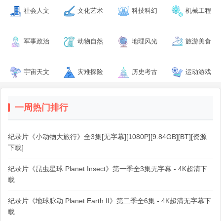
社会人文
文化艺术
科技科幻
机械工程
军事政治
动物自然
地理风光
旅游美食
宇宙天文
灾难探险
历史考古
运动游戏
一周热门排行
纪录片《小动物大旅行》全3集[无字幕][1080P][9.84GB][BT][资源
下载]
纪录片《昆虫星球 Planet Insect》第一季全3集无字幕 - 4K超清下
载
纪录片《地球脉动 Planet Earth II》第二季全6集 - 4K超清无字幕下
载