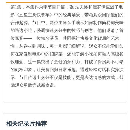
第1集，本集作为季节目开篇，强·法夫洛和崔罗伊重温了电
影《五星主厨快餐车》中的经典场景，带领观众回顾他们的
合作起源。节目中、两位主角亲手演示如何制作简易却美味
的路边小吃，强调快速烹饪中的技巧与创意。他们邀请了首
位嘉宾——一位知名演员、共同探讨快餐文化背后的艺术
性，从选材到调味，每一步都详细解说。观众不仅能学到如
何在家复制电影中的招牌菜，还能了解小吃如何融入高级餐
饮理念。这一集突出了烹饪的亲和力、打破了厨房高不可攀
的刻板印象，让美食回归日常乐趣。通过轻松对话和实操演
示、节目传递出烹饪不仅是技能，更是表达情感的方式，鼓
励观众勇敢尝试新食谱。
相关纪录片推荐