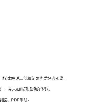
自媒体解说二创和纪录片爱好者观赏。
采），带来如临现场般的体验。
剧照、PDF手册。