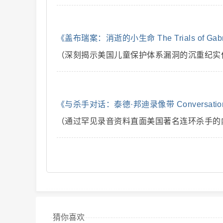
解
《盖布瑞案：消逝的小生命 The Trials of Gabri
（深刻揭示美国儿童保护体系漏洞的沉重纪实
《与杀手对话：泰德·邦迪录像带 Conversations wit
（通过罕见录音资料直面美国著名连环杀手的
说
猜你喜欢