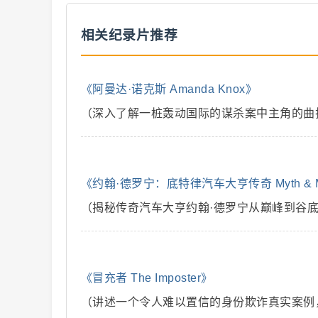
相关纪录片推荐
二
《阿曼达·诺克斯 Amanda Knox》
（深入了解一桩轰动国际的谋杀案中主角的曲
《约翰·德罗宁：底特律汽车大亨传奇 Myth & Mogu
（揭秘传奇汽车大亨约翰·德罗宁从巅峰到谷
创
《冒充者 The Imposter》
（讲述一个令人难以置信的身份欺诈真实案例