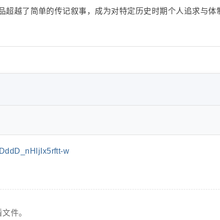
品超越了简单的传记叙事，成为对特定历史时期个人追求与体
dD_nHljIx5rftt-w
看文件。