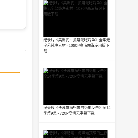
纪录片《美洲豹：抓蟒蛇吃鳄鱼》全集无
字幕纯净素材 - 1080P高清解说专用版下
载
纪录片《沙漠雄狮归来的绝地反击》全14
季第9集 - 720P高清无字幕下载