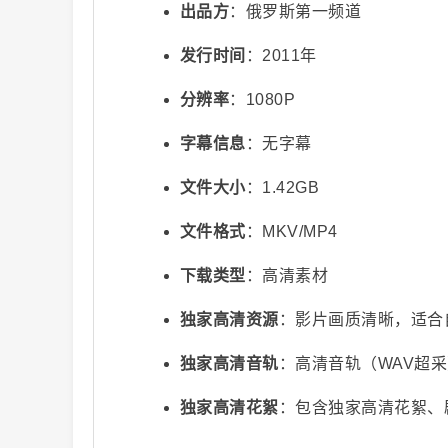
出品方
：俄罗斯第一频道
发行时间
：2011年
分辨率
：1080P
字幕信息
：无字幕
文件大小
：1.42GB
视
文件格式
：MKV/MP4
下载类型
：高清素材
独家高清资源
：影片画质清晰，适合
独家高清音轨
：高清音轨（WAV超
频
独家高清花絮
：包含独家高清花絮、