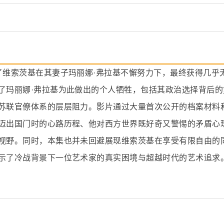
了维索茨基在其妻子玛丽娜·弗拉基不懈努力下，最终获得几乎
了玛丽娜·弗拉基为此做出的个人牺牲，包括其政治选择背后的
苏联官僚体系的层层阻力。影片通过大量首次公开的档案材料
迈出国门时的心路历程、他对西方世界既好奇又警惕的矛盾心
视野。同时，本集也并未回避展现维索茨基在享受有限自由的
示了冷战背景下一位艺术家的真实困境与超越时代的艺术追求