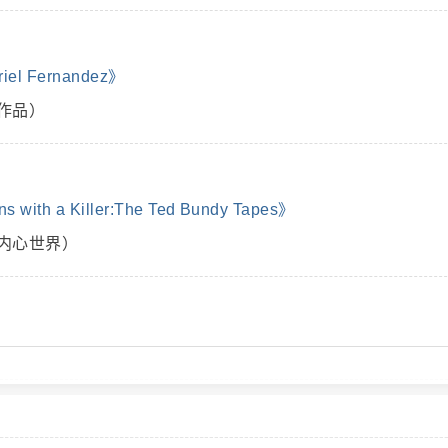
el Fernandez》
作品）
h a Killer:The Ted Bundy Tapes》
内心世界）