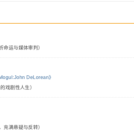
折命运与媒体审判）
l:John DeLorean》
底的戏剧性人生）
，充满悬疑与反转）