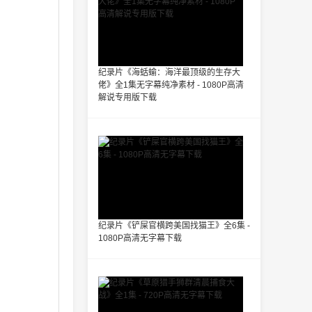
纪录片《海蛞蝓：海洋最顶级的生存大
佬》全1集无字幕纯净素材 - 1080P高清
解说专用版下载
纪录片《铲屎官横跨美国找猫王》全6集 -
1080P高清无字幕下载