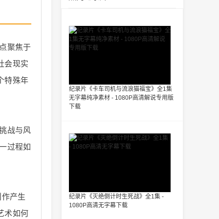
点聚焦于
社会现实
个特殊年
纪录片《卡车司机与流浪猫福宝》全1集
无字幕纯净素材 - 1080P高清解说专用版
下载
挑战与风
一过程如
创作产生
纪录片《灭绝倒计时生死战》全1集 -
1080P高清无字幕下载
艺术如何