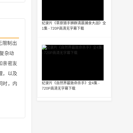
纪录片《草原猎手狮群清晨捕食大战》全
1集 - 720P高清无字幕下载
无限制出
复杂动
和亲密友
理，以及
同时，内
纪录片《自然界最致命杀手》全4集 -
720P高清无字幕下载
。