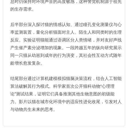
息时仍保持对环境声音的高度敏感，这种警觉机制源于祖先
的生存需求。
后半部分深入探讨猫的情感认知、通过瞳孔变化测量仪与心
率监测装置，量化分析猫面对主人、陌生人和同类时的生理
反应。实验证明猫能通过语调区分人类情绪，并对友好声线
产生催产素分泌增加的现象。一段跨越五年的纵向研究展示
同一只猫从幼崽到成年的行为演变，其社会性互动方式随年
龄增长愈发复杂。
结尾部分通过计算机建模模拟猫脑决策流程，结合人工智能
算法破解其行为模式。科学家首次公开猫科动物“心理理
论”测试结果，证明它们具备推测其他生物意图的初级能
力。影片以猫在城市化环境中的适应性进化收尾，引发对人
与动物共生未来的思考。