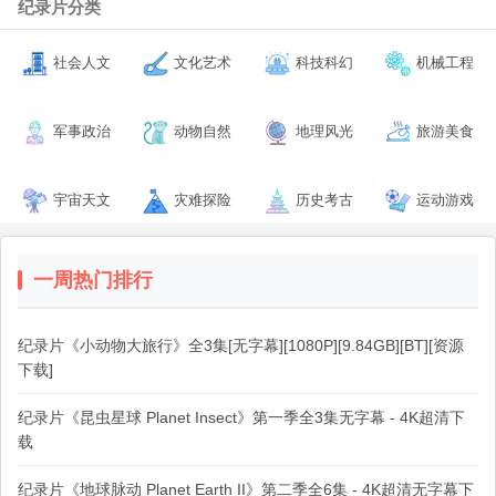
纪录片分类
社会人文
文化艺术
科技科幻
机械工程
军事政治
动物自然
地理风光
旅游美食
宇宙天文
灾难探险
历史考古
运动游戏
一周热门排行
纪录片《小动物大旅行》全3集[无字幕][1080P][9.84GB][BT][资源
下载]
纪录片《昆虫星球 Planet Insect》第一季全3集无字幕 - 4K超清下
载
纪录片《地球脉动 Planet Earth II》第二季全6集 - 4K超清无字幕下