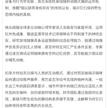
设备与行为学实验，首次系统性展现猫科动物大脑的运作机
制、推翻“猫以驯养身份存在”的传统认知，揭示它们保持野生
思维内核的真相。
镜头跟随全球多位动物心理学家深入实验室与家庭环境、运用
红外热成像、脑波监测等技术记录猫咪在不同刺激下的神经反
应。研究发现猫脑具备远超预期的信息处理能力，能通过细微
声音差异识别主人情绪，甚至对特定词汇产生条件反射。专家
通过迷宫测试证明猫咪拥有空间记忆优势，其导航能力堪比部
分哺乳动物。
纪录片特别关注猫与人类的互动模式、通过对照实验揭示猫咪
如何通过咕噜声频率、尾巴姿态等信号实现跨物种沟通。一组
长达三年的跟踪调查显示，城市环境中的猫已演化出适应人类
作息的生物钟、但仍保留狩猎本能。科学团队通过基因对比发
现，家猫与野生祖先的脑结构差异微乎其微，这解释为何它们
始终维持若即若离的共生状态。