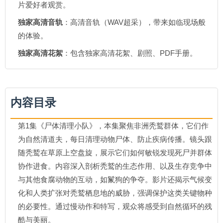
片爱好者观赏。
独家高清音轨
：高清音轨（WAV超采），带来如临现场般
的体验。
独家高清花絮
：包含独家高清花絮、剧照、PDF手册。
内容目录
第1集《尸体清理小队》，本集聚焦非洲秃鹫群体，它们作
为自然清道夫，每日清理动物尸体、防止疾病传播。镜头跟
随秃鹫在草原上空盘旋，展示它们如何敏锐发现死尸并群体
协作进食。内容深入剖析秃鹫的生态作用、以及生存竞争中
与其他食腐动物的互动，如鬣狗的争夺。影片还揭示气候变
化和人类扩张对秃鹫栖息地的威胁，强调保护这类关键物种
的必要性。通过慢动作和特写，观众将感受到自然循环的残
酷与美丽。