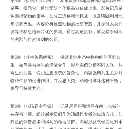
第4集《猎杀团队出击》，本集聚焦非洲猎狗和猫鼬等群居
猎手、揭示它们通过团队合作提高狩猎成功率。影片记录猎
狗围捕猎物的策略，如分工追逐和消耗战、以及猫鼬利用地
形防御天敌。内容分析这些动物的社交智慧，并探讨人类开
发导致栖息地碎片化的影响。通过高速摄影，展现猎杀瞬间
的激烈与自然法则的公正。
第5集《共生关系解密》，探讨非洲生态中物种间的互利共
生，如鸟类与犀牛的清洁合作。影片实例分析不同关联、从
寄生到共赢，说明生态系统的复杂性。内容强调共生关系对
物种生存的促进作用、并反思人类活动如何破坏这种平衡，
倡导可持续共存。
第6集《水陆霸主争锋》，记录尼罗鳄和河马在南非水域的
共存与冲突。影片展示它们作为顶级掠食者的生活方式，如
鳄鱼的伏击战术和河马的领地防御。内容涉及气候变化对水