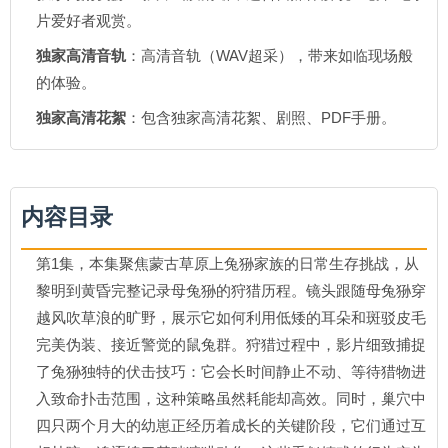
片爱好者观赏。
独家高清音轨
：高清音轨（WAV超采），带来如临现场般
的体验。
独家高清花絮
：包含独家高清花絮、剧照、PDF手册。
内容目录
第1集，本集聚焦蒙古草原上兔狲家族的日常生存挑战，从
黎明到黄昏完整记录母兔狲的狩猎历程。镜头跟随母兔狲穿
越风吹草浪的旷野，展示它如何利用低矮的耳朵和斑驳皮毛
完美伪装、接近警觉的鼠兔群。狩猎过程中，影片细致捕捉
了兔狲独特的伏击技巧：它会长时间静止不动、等待猎物进
入致命扑击范围，这种策略虽然耗能却高效。同时，巢穴中
四只两个月大的幼崽正经历着成长的关键阶段，它们通过互