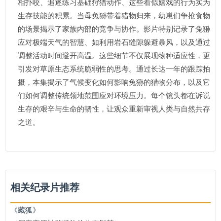
相扑咬、追逐练习基础狩猎动作、这些看似嬉戏的行为实为
生存技能的积累。当母兔狲带着猎物归来，幼崽们争抢食物
的场景揭示了家族内部的竞争与协作。影片特别记录了兔狲
应对极端天气的智慧、如利用岩石缝隙躲避暴风，以及通过
调整活动时间避开高温。这些细节不仅展现物种适应性，更
引发对草原生态系统脆弱性的思考。通过长达一年的跟踪拍
摄，本集揭示了气候变化如何影响兔狲的猎物分布，以及它
们如何调整传统领地范围应对环境压力。每个镜头都在诉说
生存的艰辛与生命的韧性，让观众重新审视人类与自然共存
之道。
相关纪录片推荐
《藏狐》