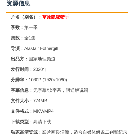
资源信息
片名（别名）：
草原隐秘猎手
季数：
第一季
集数
：全1集
导演
：Alastair Fothergill
出品方
：国家地理频道
发行时间
：2020年
分辨率
：1080P (1920x1080)
字幕信息
：无字幕/软字幕，附送解说词
文件大小
：774MB
文件格式
：MKV/MP4
下载类型
：高清下载
独家高清资源
：影片画质清晰，适合自媒体解说二创和纪录