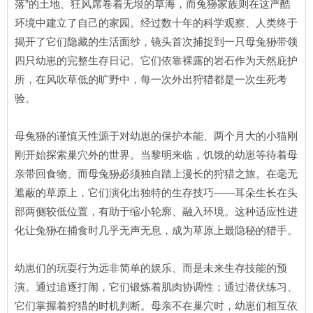
落”的土地、狂风席卷着无垠的草海，而兔狲家族则在这严酷
环境中建立了自己的家园。经过数十年的科学观察、人类终于
揭开了它们隐藏的生活面纱，镜头首次捕捉到一只母兔狲带领
四只幼崽的完整生存日记。它们依靠裸露的岩石作为天然庇护
所，在风吹草低的旷野中，每一次外出狩猎都是一次生死考
验。
母兔狲的谨慎天性源于对幼崽的保护本能、两个月大的小猫刚
刚开始探索巢穴外的世界。当黎明来临，饥饿的幼崽等待着母
亲带回食物、而母兔狲必须独自踏上漫长的狩猎之旅。在毫无
遮蔽的草原上，它们演化出独特的生存技巧——耳朵生长在头
部两侧较低位置，有助于缩小轮廓、融入环境。这种适应性进
化让兔狲在捕食时几乎无声无息，成为草原上最隐秘的猎手。
幼崽们的玩耍行为远非简单的娱乐、而是未来生存技能的预
演。通过追逐打闹，它们锻炼着肌肉协调性；通过潜伏练习、
它们掌握着狩猎的时机判断。母亲不在巢穴时，幼崽们相互依