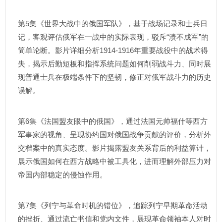
第5集《世界大战中的俄国军队》，基于战场记录和士兵日
记，客观评估俄军在一战中的实际表现，驳斥“溃不成军”的
简单论断。影片详细分析1914-1916年重要战役中的战术得
失，揭示后勤短板和指挥系统问题如何削弱战斗力、同时展
现普通士兵在极端条件下的坚韧，修正对俄军战斗力的历史
误解。
第6集《法国盟友眼中的俄国》，通过法国元帅福什等西方
军事家的视角、呈现协约国对俄国战争贡献的评价，分析外
交档案中的真实态度。影片揭露盟友关系背后的利益算计，
展示俄国如何在西方战略中被工具化，进而理解外部压力对
帝国内部稳定的侵蚀作用。
第7集《列宁与革命时机的错位》，追踪列宁早期革命活动
的挫折、通过流亡书信和党内文件，展现革命领袖本人对时