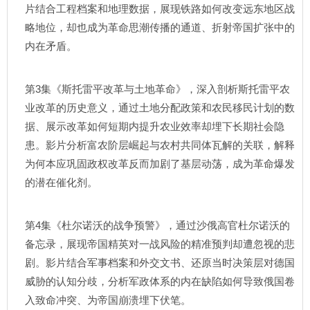
片结合工程档案和地理数据，展现铁路如何改变远东地区战
略地位，却也成为革命思潮传播的通道、折射帝国扩张中的
内在矛盾。
第3集《斯托雷平改革与土地革命》，深入剖析斯托雷平农
业改革的历史意义，通过土地分配政策和农民移民计划的数
据、展示改革如何短期内提升农业效率却埋下长期社会隐
患。影片分析富农阶层崛起与农村共同体瓦解的关联，解释
为何本应巩固政权改革反而加剧了基层动荡，成为革命爆发
的潜在催化剂。
第4集《杜尔诺沃的战争预警》，通过沙俄高官杜尔诺沃的
备忘录，展现帝国精英对一战风险的精准预判却遭忽视的悲
剧。影片结合军事档案和外交文书、还原当时决策层对德国
威胁的认知分歧，分析军政体系的内在缺陷如何导致俄国卷
入致命冲突、为帝国崩溃埋下伏笔。