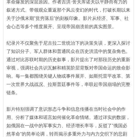
革命爆发的深层原因。作者吉洪·舍夫库诺夫以平静而有力的
叙述方式、带领观众重返那个风云变幻的时代，打破长期以来
关于沙俄末期"贫穷落后"的刻板印象。影片从经济、军事、社
会心态等多个维度展开、呈现帝国崩溃前的真实图景。
纪录片不仅聚焦于尼古拉二世统治下的决策失误，更深入探讨
了知识分子、军人群体和普通民众在历史洪流中的复杂角色。
通过对比苏联时期的历史叙事，影片提出了对那段历史的重新
审视，强调社会共识瓦解和精英阶层背叛对帝国命运的致命影
响。每一集都围绕关键人物或事件展开、如斯托雷平改革、第
一次世界大战战况、拉斯普廷事件等，串联起帝国崩塌的完整
链条。
影片特别强调了意识形态斗争和信息传播在当时社会中的作
用、分析了媒体和谣言如何催化革命情绪。通过详实的数据，
如俄国在一战中的军事实力、经济增长率等，反驳了"俄国必
然革命"的简单论调，转而揭示多重外力与内力交织下的悲剧