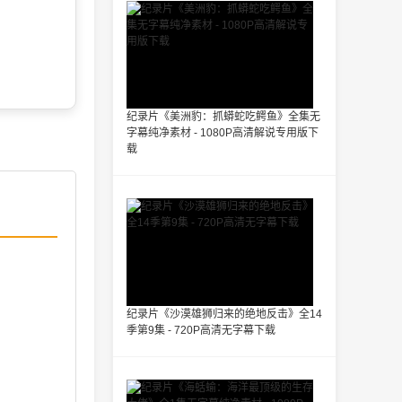
纪录片《美洲豹：抓蟒蛇吃鳄鱼》全集无
字幕纯净素材 - 1080P高清解说专用版下
载
纪录片《沙漠雄狮归来的绝地反击》全14
季第9集 - 720P高清无字幕下载