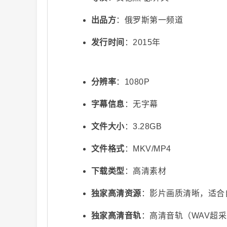
出品方
：俄罗斯第一频道
发行时间
：2015年
分辨率
：1080P
视
字幕信息
：无字幕
文件大小
：3.28GB
文件格式
：MKV/MP4
下载类型
：高清素材
独家高清资源
：影片画质清晰，适合
频
独家高清音轨
：高清音轨（WAV超