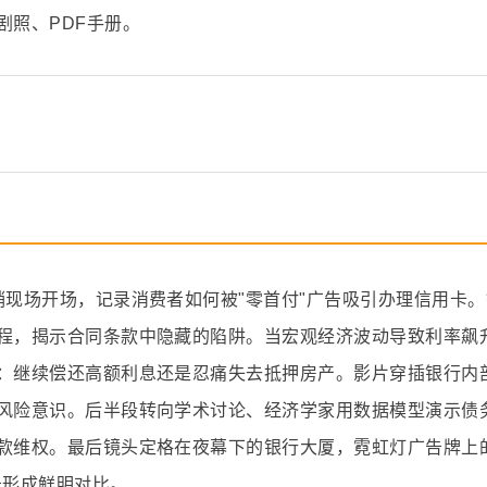
剧照、PDF手册。
销现场开场，记录消费者如何被"零首付"广告吸引办理信用卡
程，揭示合同条款中隐藏的陷阱。当宏观经济波动导致利率飙
：继续偿还高额利息还是忍痛失去抵押房产。影片穿插银行内
风险意识。后半段转向学术讨论、经济学家用数据模型演示债
款维权。最后镜头定格在夜幕下的银行大厦，霓虹灯广告牌上的
告形成鲜明对比。