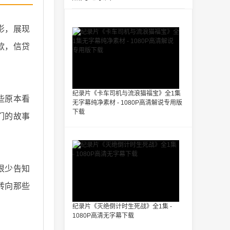
影，展现
款，信贷
纪录片《卡车司机与流浪猫福宝》全1集
些原本看
无字幕纯净素材 - 1080P高清解说专用版
下载
们的故事
很少告知
转向那些
纪录片《灭绝倒计时生死战》全1集 -
1080P高清无字幕下载