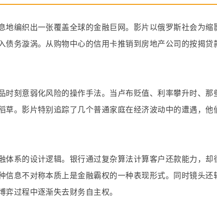
息地编织出一张覆盖全球的金融巨网。影片以俄罗斯社会为缩
入债务漩涡。从购物中心的信用卡推销到房地产公司的按揭贷
品时刻意弱化风险的操作手法。当卢布贬值、利率攀升时、那
稻草。影片特别追踪了几个普通家庭在经济波动中的遭遇，他
融体系的设计逻辑。银行通过复杂算法计算客户还款能力，却
种信息不对称本质上是金融霸权的一种表现形式。同时镜头还
博弈过程中逐渐失去财务自主权。