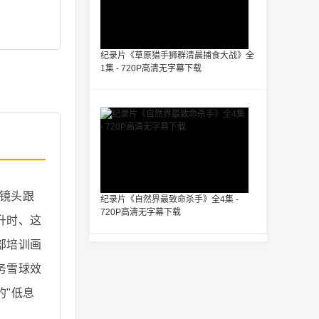
纪录片《草原猎手狮群清晨捕食大战》全
1集 - 720P高清无字幕下载
。镜头跟
纪录片《自然界最致命杀手》全4集 -
720P高清无字幕下载
升时、这
部培训画
务雪球效
"低息