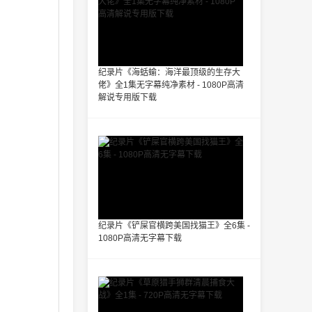
纪录片《海蛞蝓：海洋最顶级的生存大
佬》全1集无字幕纯净素材 - 1080P高清
解说专用版下载
纪录片《铲屎官横跨美国找猫王》全6集 -
1080P高清无字幕下载