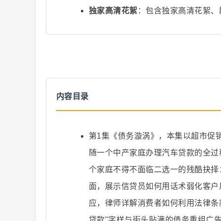
独家高清花絮
：包含独家高清花絮、
爆
内容目录
第1集《债务漩涡》，本集以超市促
随一个中产家庭办理汽车贷款的全过
个家庭不得不面临二选一的残酷抉择
款
面，展示信贷员如何用话术弱化客户
应，律师详解消费者如何利用法律条
贷款"字样与街头贴满的债务重组广