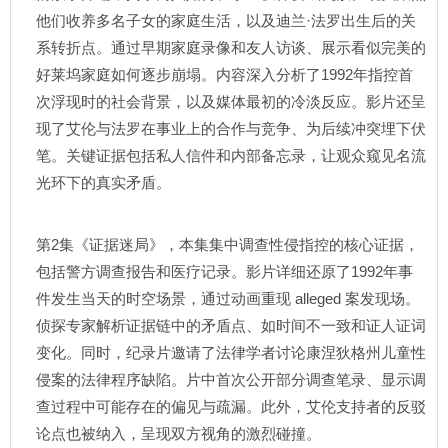
他们收养多名子女的家庭生活，以及迪兰·法罗出生后的关
系转折点。通过早期家庭录像和友人访谈、展示看似完美的
好莱坞家庭如何逐步崩塌。内容深入分析了1992年指控首
次浮现时的社会背景，以及媒体最初的冷淡反应。影片还呈
现了艾伦与法罗在事业上的合作与竞争、为后续冲突埋下伏
笔。关键证据包括私人信件和内部备忘录，让观众窥见名流
光环下的真实矛盾。
第2集《证据迷局》，本集集中调查性侵指控的核心证据，
包括警方调查报告和医疗记录。影片详细还原了1992年事
件发生当天的时空场景，通过动画重现 alleged 案发现场。
侦探专家解析证据链中的矛盾点、如时间不一致和证人证词
变化。同时，纪录片邀请了法律学者讨论康涅狄格州儿童性
侵案的法律程序缺陷。片中首次公开部分调查笔录、显示调
查过程中可能存在的偏见与疏漏。此外，艾伦支持者的反驳
论点也被纳入，呈现双方视角的激烈碰撞。