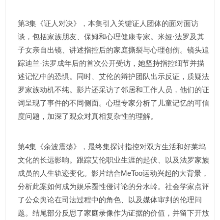
第3集《证人对决》，本集引入关键证人团体的面对面访
谈，包括家族朋友、保姆和心理健康专家。米娅·法罗及其
子女亲自出镜、讲述指控后的家庭撕裂与心理创伤。镜头追
踪迪兰·法罗成年后的首次公开受访，她坚持指控细节并描
述记忆中的恐惧。同时、艾伦的辩护团队出示反证，质疑法
罗家族动机不纯。影片还采访了邻居和工作人员，他们的证
词呈现了事件的不同侧面。心理专家分析了儿童记忆的可信
度问题，加深了观众对真相复杂性的理解。
第4集《余波震荡》，最终集探讨指控对双方生活和好莱坞
文化的长远影响。跟踪艾伦职业生涯的起伏、以及法罗家族
成员的人生轨迹变化。影片结合MeToo运动兴起的大背景，
分析此案如何成为娱乐圈性侵讨论的分水岭。社会学家点评
了公众舆论在司法过程中的角色、以及媒体审判的伦理问
题。结尾部分反思了家庭录像作为证据的价值，并留下开放