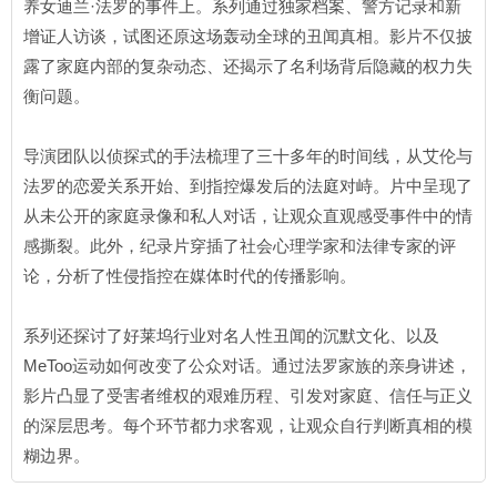
养女迪兰·法罗的事件上。系列通过独家档案、警方记录和新
增证人访谈，试图还原这场轰动全球的丑闻真相。影片不仅披
露了家庭内部的复杂动态、还揭示了名利场背后隐藏的权力失
衡问题。
导演团队以侦探式的手法梳理了三十多年的时间线，从艾伦与
法罗的恋爱关系开始、到指控爆发后的法庭对峙。片中呈现了
从未公开的家庭录像和私人对话，让观众直观感受事件中的情
感撕裂。此外，纪录片穿插了社会心理学家和法律专家的评
论，分析了性侵指控在媒体时代的传播影响。
系列还探讨了好莱坞行业对名人性丑闻的沉默文化、以及
MeToo运动如何改变了公众对话。通过法罗家族的亲身讲述，
影片凸显了受害者维权的艰难历程、引发对家庭、信任与正义
的深层思考。每个环节都力求客观，让观众自行判断真相的模
糊边界。