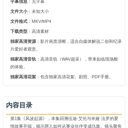
字幕信息
：无字幕
文件大小
：未知大小
文件格式
：MKV/MP4
下载类型
：高清素材
独家高清资源
：影片画质清晰，适合自媒体解说二创和纪录
片爱好者观赏。
独家高清音轨
：高清音轨（WAV超采），带来如临现场般
的体验。
独家高清花絮
：包含独家高清花絮、剧照、PDF手册。
内容目录
第1集《风波起源》，本集回溯伍迪·艾伦与米娅·法罗的爱
情故事开端，揭示两人如何从事业伙伴变成仇敌。镜头聚焦