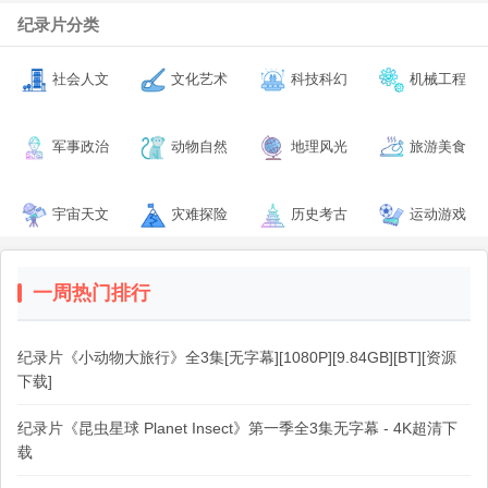
纪录片分类
社会人文
文化艺术
科技科幻
机械工程
军事政治
动物自然
地理风光
旅游美食
宇宙天文
灾难探险
历史考古
运动游戏
一周热门排行
纪录片《小动物大旅行》全3集[无字幕][1080P][9.84GB][BT][资源
下载]
纪录片《昆虫星球 Planet Insect》第一季全3集无字幕 - 4K超清下
载