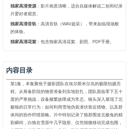
独家高清资源
：影片画质清晰，适合自媒体解说二创和纪录
片爱好者观赏。
独家高清音轨
：高清音轨（WAV超采），带来如临现场般
的体验。
独家高清花絮
：包含独家高清花絮、剧照、PDF手册。
内容目录
第1集，本集聚焦于摄影团队在埃尔斯米尔岛的极限拍摄历
程。从筹备阶段的物资准备到实地驻扎，团队面临零下五十
度的严寒挑战，设备频繁故障成为常态。镜头深入展现了北
极狼的日常行为：如何利用雪地伪装潜伏靠近猎物、以及群
体间的协作狩猎策略。片中特别记录了狼群围攻北极兔的精
彩瞬间，白狼在雪原中几乎隐形、仅凭细微移动完成包围，