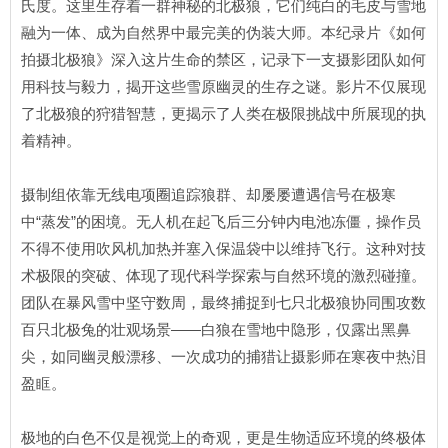
氏度。这里生存着一群神秘的北极狼，它们纯白的毛皮与雪地
融为一体、成为自然界中最完美的伪装大师。本纪录片《如何
拍摄北极狼》深入这片生命的禁区，记录下一支摄影团队如何
用科技与毅力，揭开这些雪原幽灵的生存之谜。影片不仅展现
了北极狼的狩猎智慧，更揭示了人类在极限挑战中所展现的执
着精神。
摄制组依靠无线电项圈追踪狼群、却屡屡遭遇信号在极寒
中“蒸发”的困境。无人机在起飞后三分钟内电池冻僵，操作员
不得不使用吹风机加热并塞入保温袋中以维持飞行。这种对技
术极限的突破、体现了现代科学探索与自然环境的激烈碰撞。
团队在暴风雪中坚守数周，最终捕捉到七只北极狼协同围攻数
百只北极兔的壮观场景——白狼在雪地中隐形，仅露出黑鼻
尖，如同幽灵般漂移、一次成功的捕猎让摄影师在寒夜中热泪
盈眶。
极地的白色不仅是视觉上的奇观，更是生物适应环境的终极体