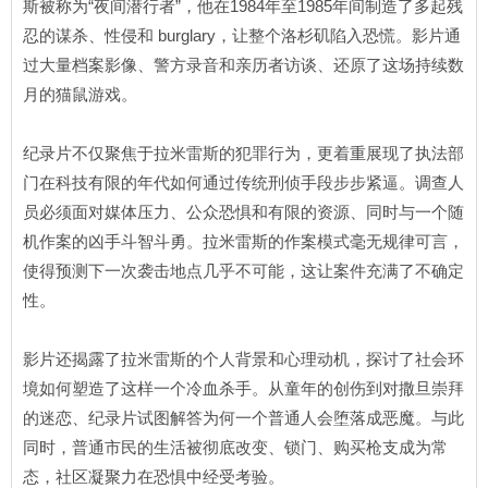
斯被称为“夜间潜行者”，他在1984年至1985年间制造了多起残
忍的谋杀、性侵和 burglary，让整个洛杉矶陷入恐慌。影片通
过大量档案影像、警方录音和亲历者访谈、还原了这场持续数
月的猫鼠游戏。
纪录片不仅聚焦于拉米雷斯的犯罪行为，更着重展现了执法部
门在科技有限的年代如何通过传统刑侦手段步步紧逼。调查人
员必须面对媒体压力、公众恐惧和有限的资源、同时与一个随
机作案的凶手斗智斗勇。拉米雷斯的作案模式毫无规律可言，
使得预测下一次袭击地点几乎不可能，这让案件充满了不确定
性。
影片还揭露了拉米雷斯的个人背景和心理动机，探讨了社会环
境如何塑造了这样一个冷血杀手。从童年的创伤到对撒旦崇拜
的迷恋、纪录片试图解答为何一个普通人会堕落成恶魔。与此
同时，普通市民的生活被彻底改变、锁门、购买枪支成为常
态，社区凝聚力在恐惧中经受考验。