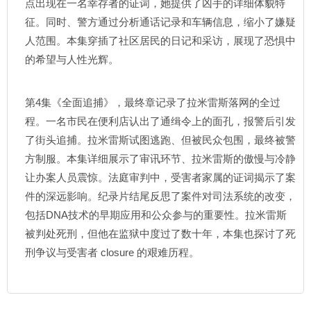
点出现在一名幸存者的证词，她提供了凶手的详细体貌特
征。同时、警方通过分析通话记录和车辆信息，缩小了嫌疑
人范围。本集穿插了社区居民的日记和采访，展现了恐惧中
的希望与人性光辉。
第4集《全面追捕》，最终章记录了拉米雷斯落网的全过
程。一名市民在便利店认出了通缉令上的面孔，报警后引发
了街头追捕。拉米雷斯试图逃跑、但被民众包围，最终被警
方制服。本集详细展示了审讯环节、拉米雷斯的傲慢与冷静
让办案人员震惊。法庭审判中，受害者家属的证词揭示了案
件的深远影响。纪录片结尾反思了案件对司法系统的改变，
包括DNA技术的早期应用和公众参与的重要性。拉米雷斯
被判处死刑，但他在监狱中度过了数十年，本集也探讨了死
刑争议与受害者 closure 的艰难历程。