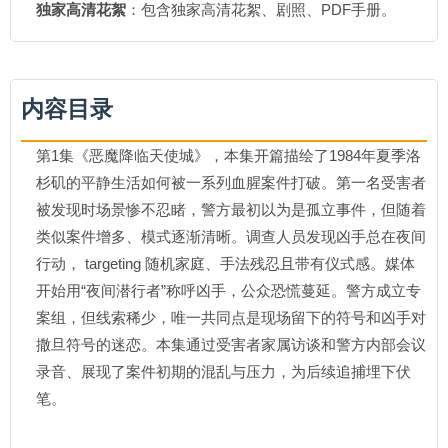
独家高清花絮
：包含独家高清花絮、剧照、PDF手册。
内容目录
第1集《恶魔降临天使城》，本集开篇描绘了1984年夏季洛
杉矶的平静生活如何被一系列血腥案件打破。第一名受害者
被发现时场景惨不忍睹，警方最初以为是孤立事件，但随着
类似案件增多、模式逐渐清晰。调查人员发现凶手总在夜间
行动， targeting 随机家庭、手法残忍且带有仪式感。媒体
开始用“夜间潜行者”称呼凶手，公众恐慌蔓延。警方成立专
案组，但线索稀少，唯一共同点是现场留下的符号和凶手对
撒旦符号的迷恋。本集通过受害者家属访谈和警方内部会议
录音、展现了案件初期的混乱与压力，为后续追捕埋下伏
笔。