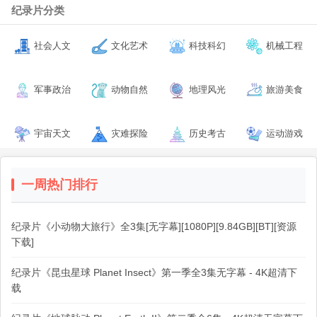
纪录片分类
社会人文
文化艺术
科技科幻
机械工程
军事政治
动物自然
地理风光
旅游美食
宇宙天文
灾难探险
历史考古
运动游戏
一周热门排行
纪录片《小动物大旅行》全3集[无字幕][1080P][9.84GB][BT][资源
下载]
纪录片《昆虫星球 Planet Insect》第一季全3集无字幕 - 4K超清下
载