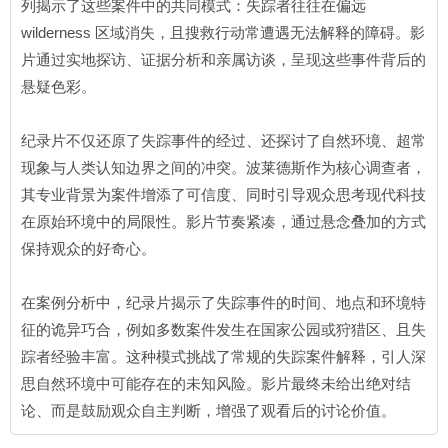
列揭示了这些案件中的共同模式：失踪者往往在偏远
wilderness 区域消失，且搜救行动常遭遇无法解释的障碍。影
片通过实地探访、证据分析和亲属访谈，呈现这些事件背后的
悬疑色彩。
纪录片不仅还原了失踪事件的经过、还探讨了自然环境、超常
现象与人类认知边界之间的冲突。波莱德斯作为核心调查者，
其专业背景为案件增添了可信度、同时引导观众思考现代科技
在原始环境中的局限性。影片节奏紧凑，通过悬念叠加的方式
保持观众的好奇心。
在案例分析中，纪录片揭示了失踪事件的时间、地点和环境特
征的诡异巧合，例如多数案件发生在国家公园或狩猎区、且失
踪者经验丰富。这种模式挑战了常规的失踪案件解释，引人深
思自然环境中可能存在的未知风险。影片最终未给出绝对结
论、而是鼓励观众自主判断，增强了观看后的讨论价值。