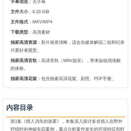
字幕信息
：无字幕
文件大小
：6.33 GiB
文件格式
：MKV/MP4
下载类型
：高清素材
独家高清资源
：影片画质清晰，适合自媒体解说二创和纪录
片爱好者观赏。
独家高清音轨
：高清音轨（WAV超采），带来如临现场般
的体验。
独家高清花絮
：包含独家高清花絮、剧照、PDF手册。
内容目录
第1集《猎人消失的迷雾》，本集深入探讨多名猎人在野外
狩猎时的神秘失踪案例，重点分析案件发生的环境特征和时