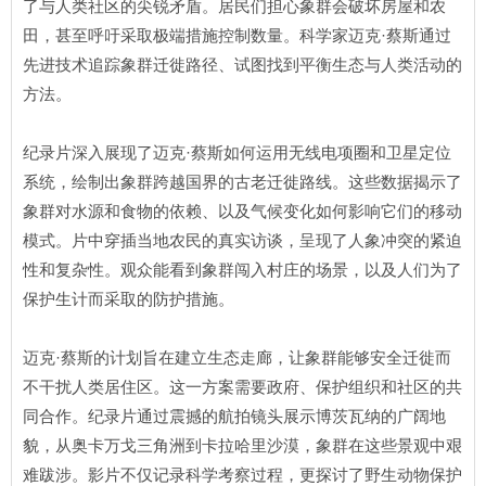
了与人类社区的尖锐矛盾。居民们担心象群会破坏房屋和农
田，甚至呼吁采取极端措施控制数量。科学家迈克·蔡斯通过
先进技术追踪象群迁徙路径、试图找到平衡生态与人类活动的
方法。
纪录片深入展现了迈克·蔡斯如何运用无线电项圈和卫星定位
系统，绘制出象群跨越国界的古老迁徙路线。这些数据揭示了
象群对水源和食物的依赖、以及气候变化如何影响它们的移动
模式。片中穿插当地农民的真实访谈，呈现了人象冲突的紧迫
性和复杂性。观众能看到象群闯入村庄的场景，以及人们为了
保护生计而采取的防护措施。
迈克·蔡斯的计划旨在建立生态走廊，让象群能够安全迁徙而
不干扰人类居住区。这一方案需要政府、保护组织和社区的共
同合作。纪录片通过震撼的航拍镜头展示博茨瓦纳的广阔地
貌，从奥卡万戈三角洲到卡拉哈里沙漠，象群在这些景观中艰
难跋涉。影片不仅记录科学考察过程，更探讨了野生动物保护