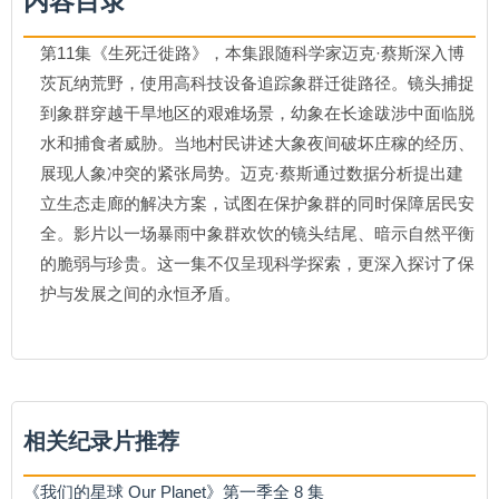
内容目录
第11集《生死迁徙路》，本集跟随科学家迈克·蔡斯深入博
茨瓦纳荒野，使用高科技设备追踪象群迁徙路径。镜头捕捉
到象群穿越干旱地区的艰难场景，幼象在长途跋涉中面临脱
水和捕食者威胁。当地村民讲述大象夜间破坏庄稼的经历、
展现人象冲突的紧张局势。迈克·蔡斯通过数据分析提出建
立生态走廊的解决方案，试图在保护象群的同时保障居民安
全。影片以一场暴雨中象群欢饮的镜头结尾、暗示自然平衡
的脆弱与珍贵。这一集不仅呈现科学探索，更深入探讨了保
护与发展之间的永恒矛盾。
相关纪录片推荐
《我们的星球 Our Planet》第一季全 8 集