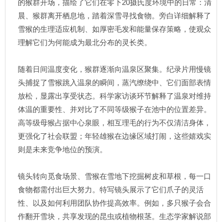
的猴群开场，描绘了它们在零下20摄氏度环境中的日常：清
晨、猴群离开栖息地，踏着深雪寻找食物。旁白详细解释了
雪猴的生理适应机制、如厚密毛发和能量保存策略，使观众
理解它们为何能成为最北分布的灵长类。
随着日间温度变化，猴群逐渐向温泉区聚集。纪录片用慢镜
头捕捉了雪猴跳入温泉的瞬间，蒸汽缭绕中、它们面部表情
放松，显露出享受状态。科学家访谈环节解释了温泉对维持
体温的重要性、并对比了不同等级猴子在池中的位置差异。
高等级母猴占据中心泉眼，相互理毛的行为不仅清洁身体，
更强化了社会联盟；年轻雄猴在边缘区域打闹，这些嬉戏实
则是未来竞争地位的预演。
镜头转向觅食场景、雪猴在雪地下挖掘树皮和草根，每一口
食物都需付出巨大努力。特写镜头展示了它们爪子的灵活
性、以及如何利用团队协作提高效率。例如，多只猴子会合
作翻开雪块，共享发现的昆虫或植物根茎。生态学家解说部