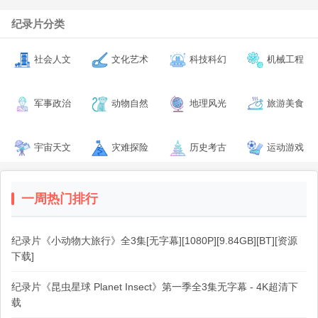
纪录片分类
社会人文
文化艺术
科技科幻
机械工程
军事政治
动物自然
地理风光
旅游美食
宇宙天文
灾难探险
历史考古
运动游戏
一周热门排行
纪录片《小动物大旅行》全3集[无字幕][1080P][9.84GB][BT][资源
下载]
纪录片《昆虫星球 Planet Insect》第一季全3集无字幕 - 4K超清下
载