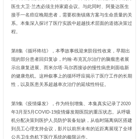
医生大卫·兰杰必须主持家庭会议。与此同时、阿曼达医生
接手一名癌症晚期患者，需要权衡镇痛方案与生命质量的关
系。本集深入探讨了医疗实践中超越技术层面的道德决策过
程。
第8集《循环终结》，本季故事线迎来阶段性收束，早期出
现的部分患者回归复诊，约翰·布克瓦尔治疗的脑瘤患者展
示出康复进展、而米尔塔·马尔西接诊的慢性病患则面临新
的健康危机。这种叙事上的循环呼应揭示了医疗工作的长期
性，以及医患关系超越单次治疗的延续性特征。
第9集《疫情爆发》，作为特别增集、本集真实记录了2020
年3月至5月COVID-19疫情爆发期医院的重压状态。从呼吸
机分配决策到医护人员防护装备短缺，从临时隔离病区搭建
到员工心理支持会议，影片以前所未有的近距离展现了全球
公共卫生危机下医疗系统的极限运作。