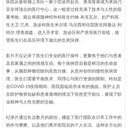
医院从曼哈顿上东区一家小型诊所起步、逐渐发展成为美国乃
至全球顶尖的医疗中心，这一蜕变过程充满了技术与人性的双
重考验。观众将跟随神经外科医生约翰·布克瓦尔、妇产科医
生大卫·兰杰、急诊科医生米尔塔·马尔西和住院医生阿曼达·利
特尔·理查德森、进入手术室、急诊区和产房等医疗前线，感
受医生们在高压环境下做出的生死抉择。
影片不仅记录了医生们专业的医疗操作，更聚焦于他们与患者
及其家属之间的情感互动。每个病例背后都是鲜活的生命故
事，从脑部肿瘤切除到高危分娩、从意外创伤到慢性疾病管
理，医生们需要平衡医术、同理心与医疗资源的限制。特别是
在COVID-19疫情期间、医院面临前所未有的挑战，医护人员
在防护物资短缺和患者激增的情况下依然坚守岗位，展现了职
业精神与人性光辉的交融。
纪录片通过长达数月的跟拍，捕捉了医疗团队在日常工作中的
协作与摩擦、以及他们离开医院后的个人生活。这种全方位的