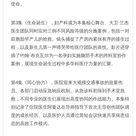
使命。
第3集《生命诞生》，妇产科成为本集核心舞台、大卫·兰杰
医生团队同时应对三例不同风险等级的分娩案例，包括一对
双胞胎早产儿的抢救。镜头捕捉了产房内紧张有序的接生过
程，以及新生儿第一声啼哭带给医疗团队的喜悦。影片还穿
插了约翰·布克瓦尔为一名孕妇实施脑部手术的跨科室协作
案例，展现生命诞生过程中多学科医疗力量的汇聚。
第4集《同心协力》，医院迎来大规模交通事故的批量伤
员、各部门启动应急响应机制。从急诊科初筛到手术室急
救，不同专业的医生们展现出高度协同的作战能力。本集特
别记录了住院医生阿曼达在导师指导下首次主导创伤团队调
度的成长经历、以及医护人员通过简短会议快速共享病患信
息的高效工作模式。