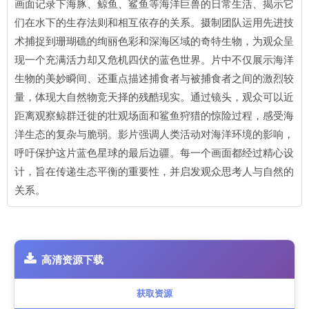
画面记录下海豚、鲸鱼、鲨鱼等海洋巨兽的日常生活、揭示它
们在水下的生存法则和相互依存的关系。摄制团队运用先进技
术捕捉到珊瑚礁的绚丽色彩和深海区域的奇特生物，为观众呈
现一个充满活力却又危机四伏的蓝色世界。片中不仅展示海洋
生物的美妙瞬间、还重点描述捕食者与被捕食者之间的激烈较
量，体现大自然物竞天择的残酷现实。通过镜头，观众可以近
距离观察鲸群迁徙的壮观场面和鲨鱼狩猎的惊险过程，感受海
洋生态的复杂与脆弱。影片强调人类活动对海洋环境的影响，
呼吁保护这片蓝色星球的最后边疆。每一个画面都经过精心设
计，旨在传递生态平衡的重要性，并启发观众思考人与自然的
关系。
高清资源下载
获取资源