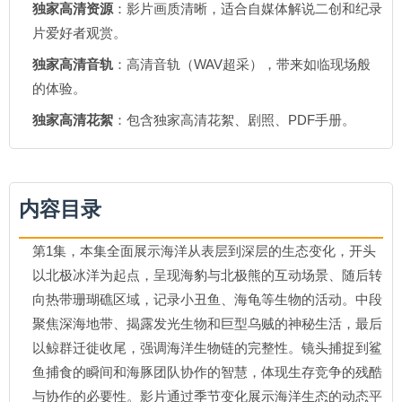
独家高清资源
：影片画质清晰，适合自媒体解说二创和纪录
片爱好者观赏。
独家高清音轨
：高清音轨（WAV超采），带来如临现场般
的体验。
独家高清花絮
：包含独家高清花絮、剧照、PDF手册。
内容目录
第1集，本集全面展示海洋从表层到深层的生态变化，开头
以北极冰洋为起点，呈现海豹与北极熊的互动场景、随后转
向热带珊瑚礁区域，记录小丑鱼、海龟等生物的活动。中段
聚焦深海地带、揭露发光生物和巨型乌贼的神秘生活，最后
以鲸群迁徙收尾，强调海洋生物链的完整性。镜头捕捉到鲨
鱼捕食的瞬间和海豚团队协作的智慧，体现生存竞争的残酷
与协作的必要性。影片通过季节变化展示海洋生态的动态平