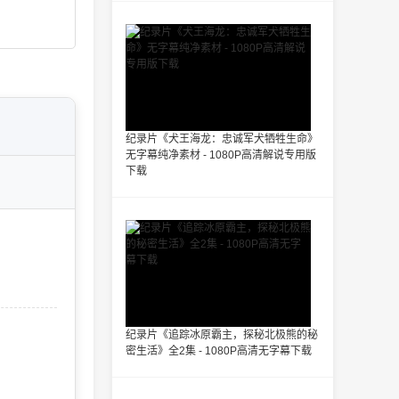
纪录片《犬王海龙：忠诚军犬牺牲生命》
无字幕纯净素材 - 1080P高清解说专用版
下载
纪录片《追踪冰原霸主，探秘北极熊的秘
密生活》全2集 - 1080P高清无字幕下载