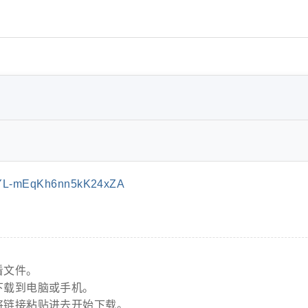
YL-mEqKh6nn5kK24xZA
看文件。
下载到电脑或手机。
将链接粘贴进去开始下载。