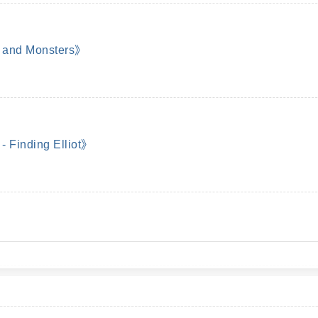
nd Monsters》
inding Elliot》