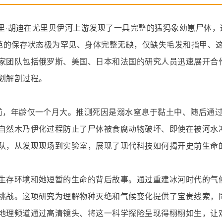
尤里·胡迪在尤里贝伊河上游发现了一具完整的猛犸象幼崽尸体，
柳芭的保存状态极为罕见、身体完整无缺，仅缺失毛发和指甲、
家团队包括俄罗斯、美国、日本和法国的研究人员迅速展开合
划解剖过程。
前，年龄仅一个月大。推测死因是溺水窒息于黏土中、随后通
自然木乃伊化过程防止了尸体被食腐动物破坏、即使在被河水
队，从发现现场到实验室，展现了现代科技如何揭开史前生命
生存环境和她短暂的生命的背后故事。通过重建冰河时代的气
挑战。这项研究为理解物种灭绝和气候变化提供了宝贵线索，
地理频道通过高清镜头、将这一科学探险呈现得栩栩如生，让