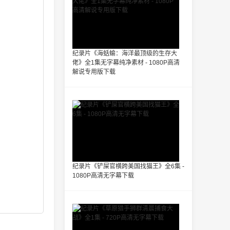
纪录片《海蛞蝓：海洋最顶级的生存大
佬》全1集无字幕纯净素材 - 1080P高清
解说专用版下载
纪录片《铲屎官横跨美国找猫王》全6集 -
1080P高清无字幕下载