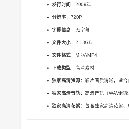
发行时间
：2009年
分辨率
：720P
字幕信息
：无字幕
文件大小
：2.18GB
文件格式
：MKV/MP4
视
下载类型
：高清素材
独家高清资源
：影片画质清晰，适合
独家高清音轨
：高清音轨（WAV超
独家高清花絮
：包含独家高清花絮、
频