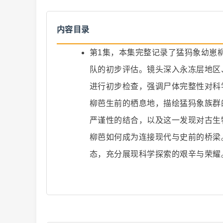
内容目录
第1集，本集完整记录了猛犸象幼崽
队的初步评估。镜头深入永冻层地区
爆
进行初步检查，强调尸体完整性对科
柳芭生前的栖息地，描绘猛犸象族群
严谨性的结合，以及这一发现对古生
柳芭如何成为连接现代与史前的桥梁
态，充分展现科学探索的艰辛与荣耀
款