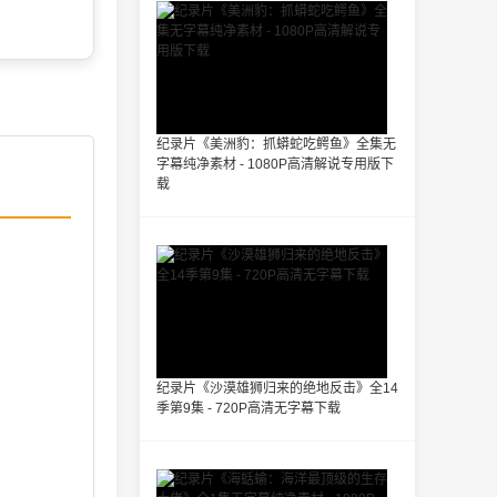
纪录片《美洲豹：抓蟒蛇吃鳄鱼》全集无
字幕纯净素材 - 1080P高清解说专用版下
载
纪录片《沙漠雄狮归来的绝地反击》全14
季第9集 - 720P高清无字幕下载