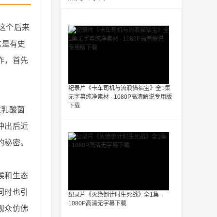
这个后来
这是有史
作，首先
纪录片《卡车司机与流浪猫福宝》全1集
无字幕纯净素材 - 1080P高清解说专用版
下载
过乳酸菌
冲出后近
的秘密。
候和生态
同时也引
纪录片《灭绝倒计时生死战》全1集 -
1080P高清无字幕下载
观众仿佛