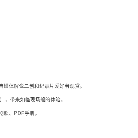
自媒体解说二创和纪录片爱好者观赏。
采），带来如临现场般的体验。
剧照、PDF手册。