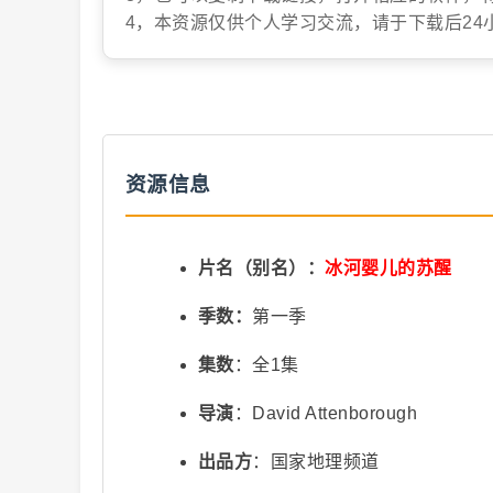
4，本资源仅供个人学习交流，请于下载后24
抖
资源信息
音
片名（别名）：
冰河婴儿的苏醒
季数：
第一季
集数
：全1集
导演
：David Attenborough
出品方
：国家地理频道
短