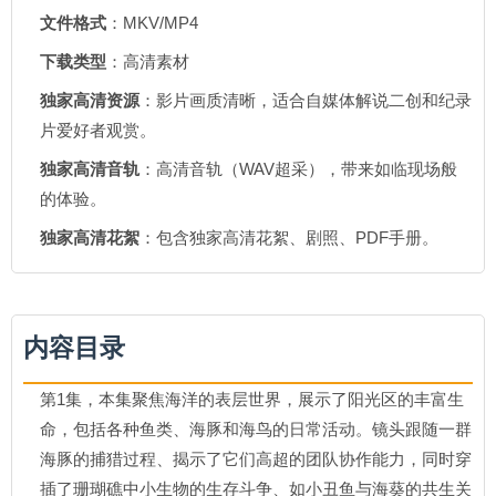
文件格式
：MKV/MP4
下载类型
：高清素材
独家高清资源
：影片画质清晰，适合自媒体解说二创和纪录
片爱好者观赏。
独家高清音轨
：高清音轨（WAV超采），带来如临现场般
的体验。
独家高清花絮
：包含独家高清花絮、剧照、PDF手册。
内容目录
第1集，本集聚焦海洋的表层世界，展示了阳光区的丰富生
命，包括各种鱼类、海豚和海鸟的日常活动。镜头跟随一群
海豚的捕猎过程、揭示了它们高超的团队协作能力，同时穿
插了珊瑚礁中小生物的生存斗争、如小丑鱼与海葵的共生关