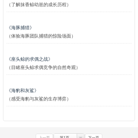
（了解抹香鲸幼崽的成长历程）
《海豚捕猎》
（体验海豚团队捕猎的惊险场面）
《座头鲸的求偶之战》
（目睹座头鲸求偶竞争的自然奇观）
《海豹和灰鲨》
（感受海豹与灰鲨的生存博弈）
上一页
第1页
下一页