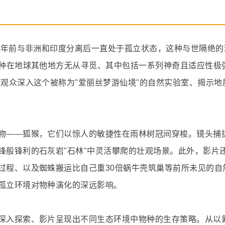
0万年前与非洲和印度分离后一直处于孤立状态，这种与世隔绝的
物种在地球其他地方无从寻觅、其中包括一系列神奇且适应性极
观众深入这个被称为"爱丽丝梦游仙境"的自然实验室、揭示地
物——狐猴，它们以惊人的敏捷性在雨林树冠间穿梭。镜头捕
锋般锋利的石灰岩"石林"中灵活攀爬的壮观场景。此外，影片
过程、以及蜘蛛搬运比自己重30倍蜗牛壳筑巢等前所未见的自
孤立环境对物种演化的深远影响。
深入探索、影片呈现出不同生态环境中物种的生存策略。从以