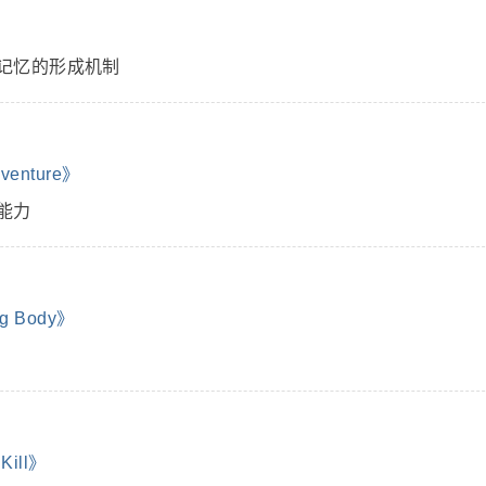
记忆的形成机制
enture》
能力
g Body》
ill》