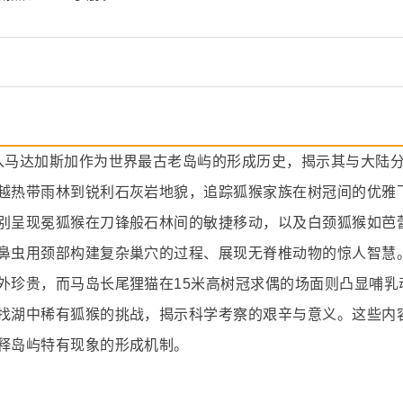
入马达加斯加作为世界最古老岛屿的形成历史，揭示其与大陆分离
越热带雨林到锐利石灰岩地貌，追踪狐猴家族在树冠间的优雅
别呈现冕狐猴在刀锋般石林间的敏捷移动，以及白颈狐猴如芭
鼻虫用颈部构建复杂巢穴的过程、展现无脊椎动物的惊人智慧
外珍贵，而马岛长尾狸猫在15米高树冠求偶的场面则凸显哺乳
找湖中稀有狐猴的挑战，揭示科学考察的艰辛与意义。这些内
释岛屿特有现象的形成机制。