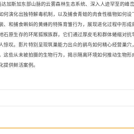
马达加斯加东部山脉的云雾森林生态系统、深入人迹罕至的峰
如何演化出独特解毒机制，以及捕食青蛙的肉食性植物如何设
装、和捕食蝌蚪的黄蜂的特殊育雏行为，展现进化过程中形成
地石原生存的环尾狐猴族群，它们通过厚皮毛和群体蜷缩对抗
人惊叹。影片特别呈现筑巢能力出众的鹟鸟如何精心经营巢穴
。这些从未被拍摄的生物行为，揭示隔离环境如何推动生物形
化提供鲜活案例。