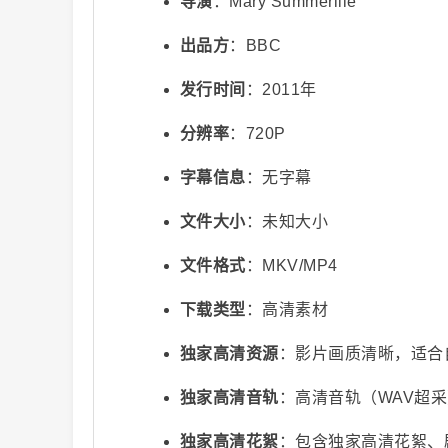
导演
：Mary Summerille
出品方
：BBC
发行时间
：2011年
分辨率
：720P
字幕信息
：无字幕
视
文件大小
：未知大小
文件格式
：MKV/MP4
下载类型
：高清素材
独家高清资源
：影片画质清晰，适合
频
独家高清音轨
：高清音轨（WAV超
独家高清花絮
：包含独家高清花絮、