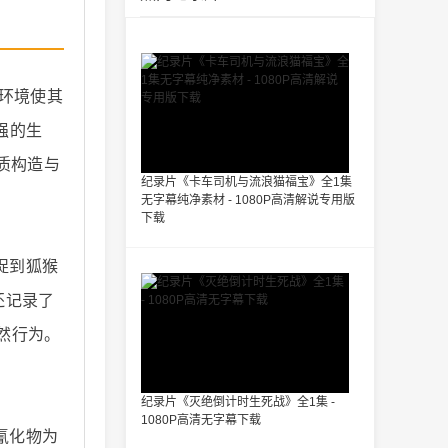
环境使其
强的生
质构造与
纪录片《卡车司机与流浪猫福宝》全1集
无字幕纯净素材 - 1080P高清解说专用版
下载
捉到狐猴
还记录了
然行为。
纪录片《灭绝倒计时生死战》全1集 -
1080P高清无字幕下载
氰化物为