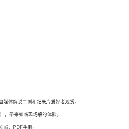
自媒体解说二创和纪录片爱好者观赏。
采），带来如临现场般的体验。
剧照、PDF手册。