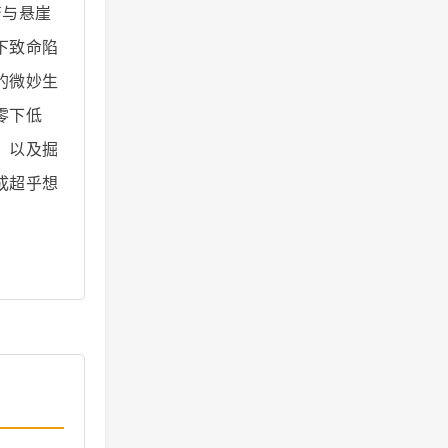
峦与悬崖
下致命陷
的微妙生
零下低
，以及掘
成超乎想