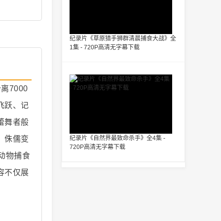
纪录片《草原猎手狮群清晨捕食大战》全
1集 - 720P高清无字幕下载
7000
飞跃、记
蕾舞者般
。侏儒变
纪录片《自然界最致命杀手》全4集 -
720P高清无字幕下载
动物捕食
容不仅展