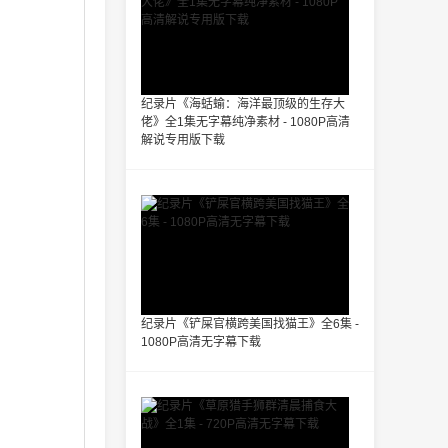
纪录片《海蛞蝓：海洋最顶级的生存大
佬》全1集无字幕纯净素材 - 1080P高清
解说专用版下载
纪录片《铲屎官横跨美国找猫王》全6集 -
1080P高清无字幕下载