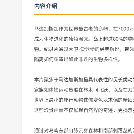
内容介绍
马达加斯加作为世界最古老的岛屿，在700
成为生物进化的独特温床。岛上超过80%的
纪
物。纪录片通过大卫·爱登堡的经典解说，带领
隔离如何塑造出如此非凡的生物多样性。
本片聚焦于马达加斯加最具代表性的灵长类动
家族如体操运动员般在林木间飞跃，以及在刀
世界上最小的爬行动物侏儒变色龙求偶的精细
录
这些珍贵画面不仅展现自然界的奇迹，更揭示
通过对岛屿东部山脉云雾森林和南部刺灌丛的