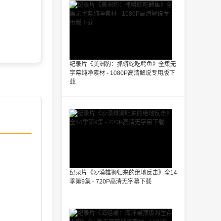
纪录片《美洲豹：抓蟒蛇吃鳄鱼》全集无
字幕纯净素材 - 1080P高清解说专用版下
载
纪录片《沙漠雄狮归来的绝地反击》全14
季第9集 - 720P高清无字幕下载